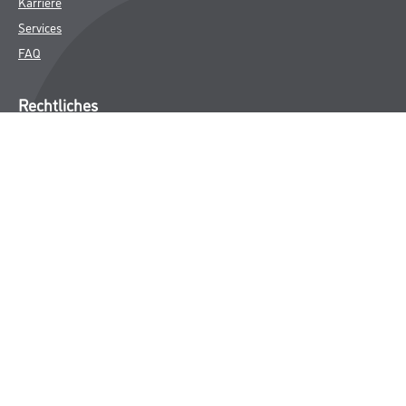
Karriere
Services
FAQ
Rechtliches
AGB
Nutzungsbedingungen
Logistik- und Servicepreisliste
Impressum
Datenschutz
Integrität
Kontakt
Follow Us