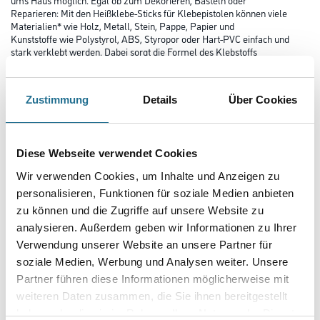
Reparieren: Mit den Heißklebe-Sticks für Klebepistolen können viele
Materialien* wie Holz, Metall, Stein, Pappe, Papier und
Kunststoffe wie Polystyrol, ABS, Styropor oder Hart-PVC einfach und
stark verklebt werden. Dabei sorgt die Formel des Klebstoffs
für feste und belastbare Klebestellen nach nur 2 Minuten sowie eine hohe
Transparenz nach dem Trocknen – für optimale
Ergebnisse. Für eine einfache Anwendung können die Klebesticks in jede
Zustimmung
Details
Über Cookies
Heißklebepistole mit 11mm Öffnungsdurchmesser eingesetzt
werden. *Nicht geeignet für Weich-PVC, PE, PP, PTFE u. Ä. Heißen
Kleber nicht direkt auf Styropor auftragen, dieser könnte
schmelzen.
Diese Webseite verwendet Cookies
Farbtonbezeichnung
Wir verwenden Cookies, um Inhalte und Anzeigen zu
personalisieren, Funktionen für soziale Medien anbieten
zu können und die Zugriffe auf unsere Website zu
analysieren. Außerdem geben wir Informationen zu Ihrer
Gebinde
Verwendung unserer Website an unsere Partner für
soziale Medien, Werbung und Analysen weiter. Unsere
Partner führen diese Informationen möglicherweise mit
weiteren Daten zusammen, die Sie ihnen bereitgestellt
haben oder die sie im Rahmen Ihrer Nutzung der Dienste