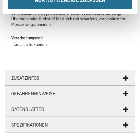
NUR NOTWENDIGE ZULASSEN
einseitig auftragen und Fügeteile sofort kräftig
zusammendrücken. Je höher die Temperatur des Klebstoffes
beim Zusammenfügen ist, desto fester ist die Klebverbindung.
Überstehender Klebstoff lässt sich mit scharfem, vorgewärmten
Messer wegschneiden.
Verarbeitungszeit
- Circa 55 Sekunden
ZUSATZINFOS
GEFAHRENHINWEISE
DATENBLÄTTER
SPEZIFIKATIONEN