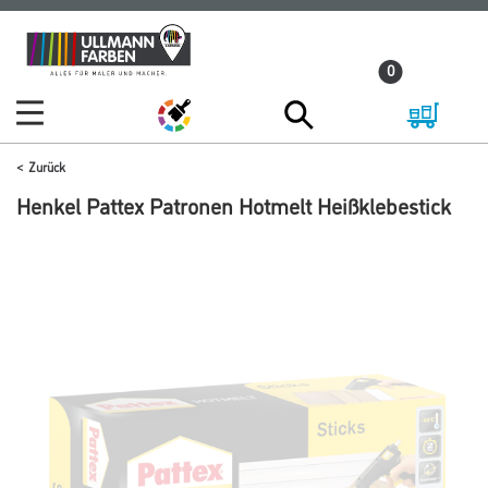
Zum
Zum
Inhalt
Navigationsmenü
0
springen
springen
Zurück
Henkel Pattex Patronen Hotmelt Heißklebestick