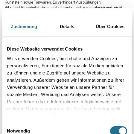
Kunststein sowie Tonwaren. Es verhindert Ausblühungen,
Pilz- und Algenbefall Es ist gut schmutz- und wasserabweisend, nicht
feuergefährlich und nach der Gefahrstoffverordnung
kennzeichnungsfrei. Eine besondere Bedeutung hat ILKA-Sanierschutz
für die Imprägnierung, da es lösungsmittelklebfrei und auch
Zustimmung
Details
Über Cookies
wasserdampfdurchlässig ist. Das Produkt ist UV-beständig.
Farbtonbezeichnung
Diese Webseite verwendet Cookies
Wir verwenden Cookies, um Inhalte und Anzeigen zu
Gebinde
personalisieren, Funktionen für soziale Medien anbieten
zu können und die Zugriffe auf unsere Website zu
analysieren. Außerdem geben wir Informationen zu Ihrer
Verwendung unserer Website an unsere Partner für
soziale Medien, Werbung und Analysen weiter. Unsere
Partner führen diese Informationen möglicherweise mit
Umrechnungsfaktoren
weiteren Daten zusammen, die Sie ihnen bereitgestellt
haben oder die sie im Rahmen Ihrer Nutzung der Dienste
gesammelt haben.
Einwilligungsauswahl
Notwendig