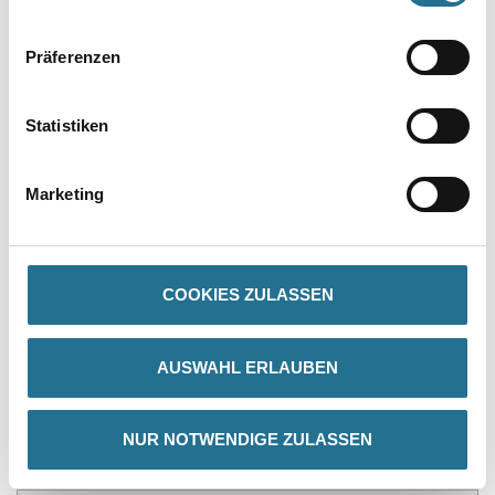
Präferenzen
Statistiken
PRODUKTEIGENSCHAFTEN
Verarbeitungstemp./Luftfeuchte
Marketing
Nicht frostbeständig.
Verbrauch
Ca. 250 g/m²
COOKIES ZULASSEN
AUSWAHL ERLAUBEN
ZUSATZINFOS
NUR NOTWENDIGE ZULASSEN
GEFAHRENHINWEISE