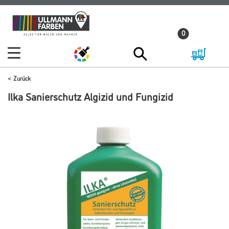
Zum
Zum
Inhalt
Navigationsmenü
0
springen
springen
Zurück
Ilka Sanierschutz Algizid und Fungizid