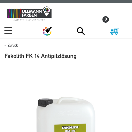
Zum
Zum
Inhalt
Navigationsmenü
0
springen
springen
Zurück
Fakolith FK 14 Antipilzlösung