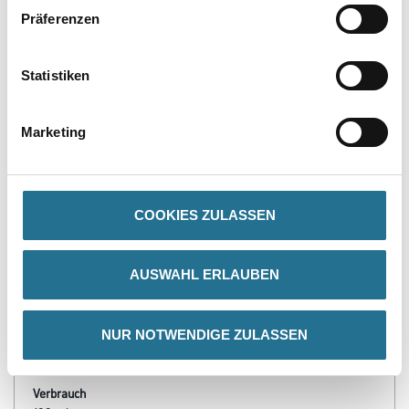
Präferenzen
PRODUKTEIGENSCHAFTEN
Statistiken
Produkteigenschaft
- Zerstört das Pilzmyzel im Untergrund
Marketing
- Hohe Eindringtiefe
- Saniert Schimmel und Bakterien befallene Untergründe
- Gute Flächenbenetzung
- Systemprodukt mit FK 12 Reiniger in der Schimmelsanierung
COOKIES ZULASSEN
Verarbeitungstemp./Luftfeuchte
- Mindestverarbeitungstemperatur: +10°C für Umluft und Objekt
AUSWAHL ERLAUBEN
Verarbeitungszeit
Die durchschnittliche Trocknungszeit bei 20°C / 60% rel.
Luftfeuchtigkeit beträgt ca. 3 Stunden. Bei Temperaturen zwischen
NUR NOTWENDIGE ZULASSEN
10-15°C empfehlen wir eine längere Trocknungszeit von ca. 12
Stunden einzuhalten.
Verbrauch