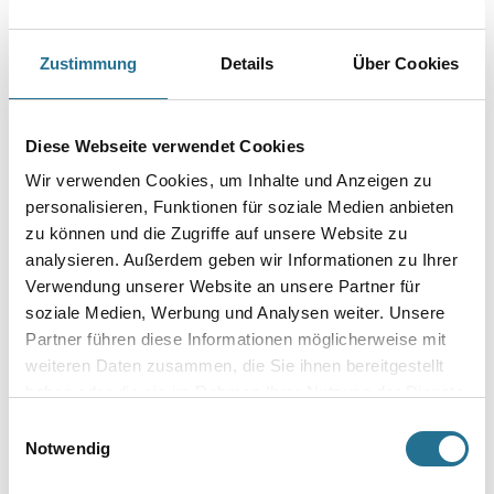
des Untergrundes bei tiefsitzenden Bakterien, Keimen,
Sporen, Pilzen, Hefen und Algen im Innen- und Außenbereich.
- Geruchsneutral
- Biologisch abbaubar
Zustimmung
Details
Über Cookies
- Transparent auftrocknend
Als Problemlöser bei Schimmel- und Bakterienbefall im Wohn-, Sanitär-
und Industriebereich anwendbar und zu empfehlen.
Diese Webseite verwendet Cookies
Gebinde
Wir verwenden Cookies, um Inhalte und Anzeigen zu
personalisieren, Funktionen für soziale Medien anbieten
zu können und die Zugriffe auf unsere Website zu
analysieren. Außerdem geben wir Informationen zu Ihrer
Verwendung unserer Website an unsere Partner für
Umrechnungsfaktoren
soziale Medien, Werbung und Analysen weiter. Unsere
Partner führen diese Informationen möglicherweise mit
weiteren Daten zusammen, die Sie ihnen bereitgestellt
haben oder die sie im Rahmen Ihrer Nutzung der Dienste
gesammelt haben.
Einwilligungsauswahl
Notwendig