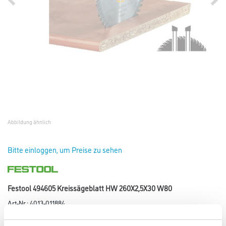
Abbildung ähnlich
Bitte einloggen, um Preise zu sehen
Festool 494605 Kreissägeblatt HW 260X2,5X30 W80
Art-Nr.:
4013-011884
Für saubere und ausrissarme Querschnitte in Vollholz sowie für
beschichtete oder furnierte Platten. Für KS 120, KS 88.