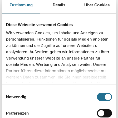
Zustimmung
Details
Über Cookies
Breite in millimeter
Diese Webseite verwendet Cookies
Durchmesser in millimeter
Wir verwenden Cookies, um Inhalte und Anzeigen zu
personalisieren, Funktionen für soziale Medien anbieten
zu können und die Zugriffe auf unsere Website zu
analysieren. Außerdem geben wir Informationen zu Ihrer
Verwendung unserer Website an unsere Partner für
Umrechnungsfaktoren
soziale Medien, Werbung und Analysen weiter. Unsere
Partner führen diese Informationen möglicherweise mit
weiteren Daten zusammen, die Sie ihnen bereitgestellt
haben oder die sie im Rahmen Ihrer Nutzung der Dienste
gesammelt haben.
Einwilligungsauswahl
Notwendig
Präferenzen