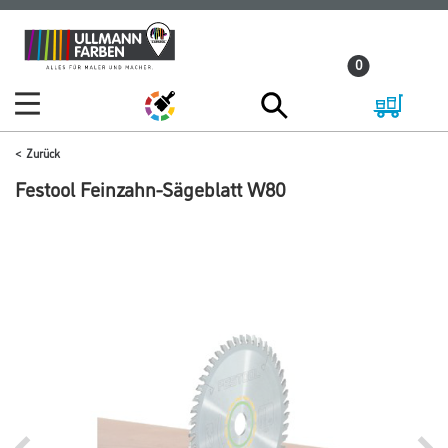
Zum
Zum
Inhalt
Navigationsmenü
0
springen
springen
Zurück
Festool Feinzahn-Sägeblatt W80