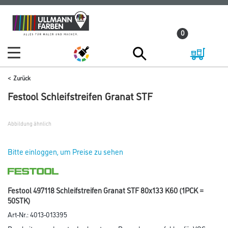
Zum
Zum
Inhalt
Navigationsmenü
0
springen
springen
Zurück
Festool Schleifstreifen Granat STF
Abbildung ähnlich
Bitte einloggen, um Preise zu sehen
Festool 497118 Schleifstreifen Granat STF 80x133 K60 (1PCK =
50STK)
Art-Nr.:
4013-013395