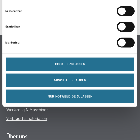
GEFAHRENHINWEISE
Präferenzen
SPEZIFIKATIONEN
Statistiken
Marketing
Online-Shop
Farbe
WDV-Systeme
COOKIES ZULASSEN
Trockenbau
AUSWAHL ERLAUBEN
Putze- und Spachtelmassen
Bodenbeläge
NUR NOTWENDIGE ZULASSEN
Wand- & Deckenbeläge
Werkzeug & Maschinen
Verbrauchsmaterialien
Über uns