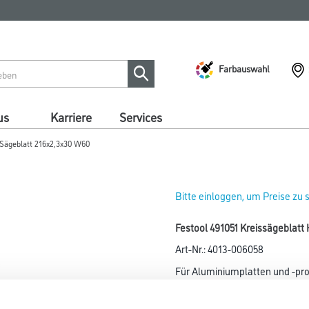
Farbauswahl
us
Karriere
Services
-Sägeblatt 216x2,3x30 W60
Bitte einloggen, um Preise zu
Festool 491051 Kreissägeblat
Art-Nr.:
4013-006058
Für Aluminiumplatten und -prof
SYMMETRIC 70 E.