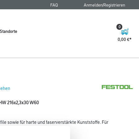
FAQ
Anmelden/Registrieren
0
Standorte
0,00 €
 sehen
t HW 216x2,3x30 W60
ile sowie für harte und faserverstärkte Kunststoffe. Für