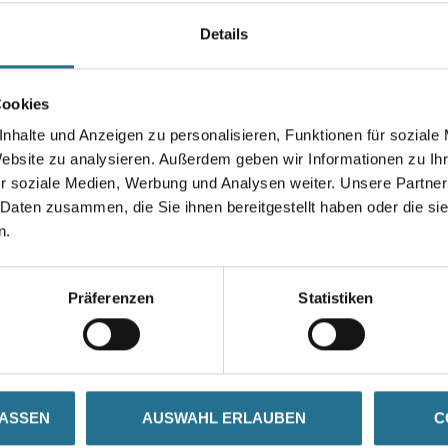
Durchmesser in millimeter
Details
Cookies
Umrechnungsfaktoren
nhalte und Anzeigen zu personalisieren, Funktionen für soziale
Website zu analysieren. Außerdem geben wir Informationen zu I
r soziale Medien, Werbung und Analysen weiter. Unsere Partner
 Daten zusammen, die Sie ihnen bereitgestellt haben oder die s
n.
Präferenzen
Statistiken
ZUSATZINFOS
GEFAHRENHINWEISE
LASSEN
AUSWAHL ERLAUBEN
C