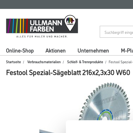
Zum
Zum
Inhalt
Navigationsmenü
springen
springen
Online-Shop
Aktionen
Unternehmen
M-Pl
Startseite
Verbrauchsmaterialien
Schleif- & Trennprodukte
Festool Spezial
Festool Spezial-Sägeblatt 216x2,3x30 W60