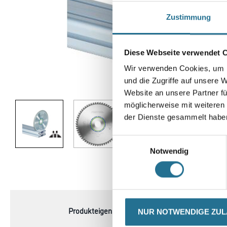
Zustimmung
Diese Webseite verwendet 
Wir verwenden Cookies, um I
und die Zugriffe auf unsere 
Abbildung ähnlich
Website an unsere Partner fü
möglicherweise mit weiteren
der Dienste gesammelt habe
Einwilligungsauswahl
Notwendig
CURRENT
PRODUKTEIGENSCHAFTEN
TAB:
Produkteigenschaft
- Durchmesser 216 mm
NUR NOTWENDIGE ZU
- Schnittbreite 2.3 mm