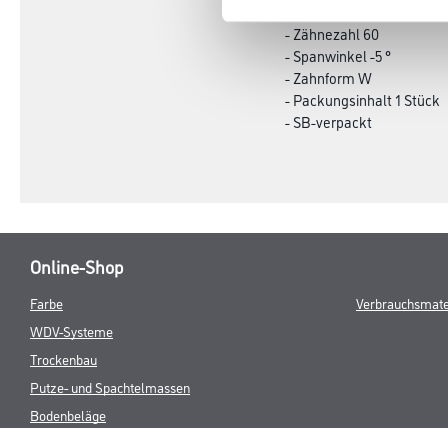
- Bohrungs-Ø 30 mm
- Zähnezahl 60
- Spanwinkel -5 °
- Zahnform W
- Packungsinhalt 1 Stück
- SB-verpackt
Online-Shop
Farbe
Verbrauchsmate
WDV-Systeme
Trockenbau
Putze- und Spachtelmassen
Bodenbeläge
Wand- & Deckenbeläge