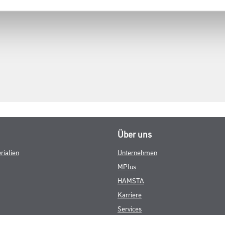
Über uns
rialien
Unternehmen
MPlus
HAMSTA
Karriere
Services
FAQ