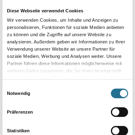
Durchmesser in millimeter
Diese Webseite verwendet Cookies
Wir verwenden Cookies, um Inhalte und Anzeigen zu
personalisieren, Funktionen für soziale Medien anbieten
zu können und die Zugriffe auf unsere Website zu
Umrechnungsfaktoren
analysieren. Außerdem geben wir Informationen zu Ihrer
Verwendung unserer Website an unsere Partner für
soziale Medien, Werbung und Analysen weiter. Unsere
Partner führen diese Informationen möglicherweise mit
weiteren Daten zusammen, die Sie ihnen bereitgestellt
haben oder die sie im Rahmen Ihrer Nutzung der Dienste
gesammelt haben.
Einwilligungsauswahl
Notwendig
PRODUKTEIGENSCHAFTEN
Präferenzen
Produkteigenschaft
Statistiken
- Durchmesser 260 mm