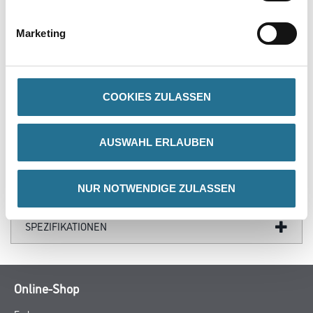
- Schnittbreite 2.5 mm
- Bohrungs-Ø 30 mm
- Zähnezahl 64
Marketing
- Spanwinkel -5 °
- Zahnform WZ/FA
- Packungsinhalt 1 Stück
- SB-verpackt
COOKIES ZULASSEN
AUSWAHL ERLAUBEN
ZUSATZINFOS
NUR NOTWENDIGE ZULASSEN
GEFAHRENHINWEISE
SPEZIFIKATIONEN
Online-Shop