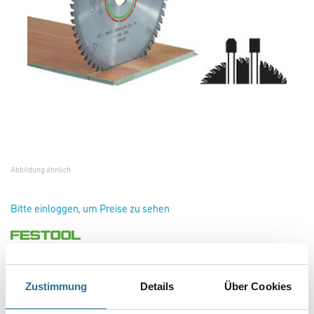
Abbildung ähnlich
Bitte einloggen, um Preise zu sehen
Festool 494606 Kreissägeblatt 260x2,5x30 WZ/FA64
Art-Nr.:
4013-011885
Zustimmung
Details
Über Cookies
Für Laminatbodenbearbeitung und Mineralwerkstoffe. Für KS 120, KS 88.