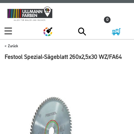
Zum
Zum
Inhalt
Navigationsmenü
0
springen
springen
Zurück
Festool Spezial-Sägeblatt 260x2,5x30 WZ/FA64