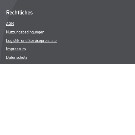
Rechtliches
AGB
Nutzungsbedingungen
Logistik- und Servicepreisliste
Impressum
Datenschutz
Integrität
Kontakt
Follow Us
© Copyright CMS Dienstleistungs-Gesellschaft
* NUR FÜR GEWERBLICHE KUNDEN. ALLE ANGEGEBENEN PREISE
SIND ZZGL. GESETZLICHER MWST.