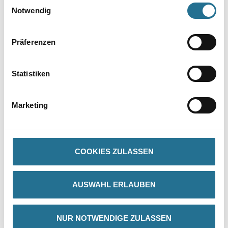
Einwilligungsauswahl
Notwendig
Präferenzen
Statistiken
PRODUKTEIGENSCHAFTEN
Marketing
Produkteigenschaft
- Das einzigartige staubfreie Schleiferlebnis
- Extreme Lebensdauer aufgrund der Netzschleifstruktur (bis zu
10 Mal länger als Standardprodukte)
COOKIES ZULASSEN
- Empfohlen für zahlreiche Holzarten, Farben und Lacke
- Beschleunigt die Oberflächenbearbeitung
- Gut geeignet für zahlreiche harte Oberflächenarten
AUSWAHL ERLAUBEN
- Geeignet für alle Schleifmaschinen – unabhängig von der
Lochkonfiguration
NUR NOTWENDIGE ZULASSEN