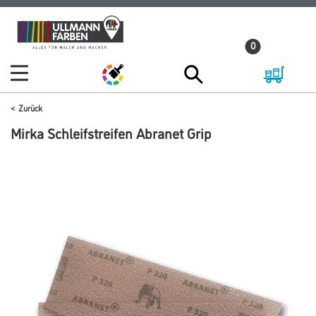
Zum
Zum
Inhalt
Navigationsmenü
0
springen
springen
Zurück
Mirka Schleifstreifen Abranet Grip