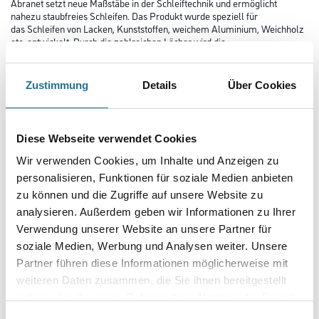
Abranet setzt neue Maßstäbe in der Schleiftechnik und ermöglicht
nahezu staubfreies Schleifen. Das Produkt wurde speziell für
das Schleifen von Lacken, Kunststoffen, weichem Aluminium, Weichholz
etc. entwickelt. Durch die zahlreichen Löcher wird die
optimale Staubabsaugung gewährleistet und eine höhere Standzeit
erreicht.
Zustimmung
Details
Über Cookies
Länge in Millimeter
Diese Webseite verwendet Cookies
Breite in millimeter
Wir verwenden Cookies, um Inhalte und Anzeigen zu
personalisieren, Funktionen für soziale Medien anbieten
zu können und die Zugriffe auf unsere Website zu
Körnung
analysieren. Außerdem geben wir Informationen zu Ihrer
Verwendung unserer Website an unsere Partner für
soziale Medien, Werbung und Analysen weiter. Unsere
Partner führen diese Informationen möglicherweise mit
weiteren Daten zusammen, die Sie ihnen bereitgestellt
Umrechnungsfaktoren
haben oder die sie im Rahmen Ihrer Nutzung der Dienste
gesammelt haben.