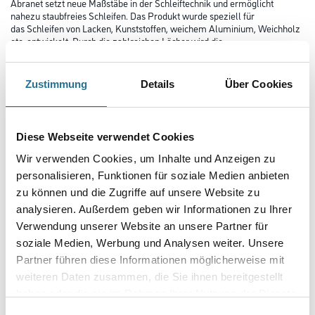
Abranet setzt neue Maßstäbe in der Schleiftechnik und ermöglicht
nahezu staubfreies Schleifen. Das Produkt wurde speziell für
das Schleifen von Lacken, Kunststoffen, weichem Aluminium, Weichholz
etc. entwickelt. Durch die zahlreichen Löcher wird die
optimale Staubabsaugung gewährleistet und eine höhere Standzeit
erreicht.
Zustimmung
Details
Über Cookies
Länge in Millimeter
Diese Webseite verwendet Cookies
Breite in millimeter
Wir verwenden Cookies, um Inhalte und Anzeigen zu
personalisieren, Funktionen für soziale Medien anbieten
zu können und die Zugriffe auf unsere Website zu
Körnung
analysieren. Außerdem geben wir Informationen zu Ihrer
Verwendung unserer Website an unsere Partner für
soziale Medien, Werbung und Analysen weiter. Unsere
Partner führen diese Informationen möglicherweise mit
weiteren Daten zusammen, die Sie ihnen bereitgestellt
Umrechnungsfaktoren
haben oder die sie im Rahmen Ihrer Nutzung der Dienste
gesammelt haben.