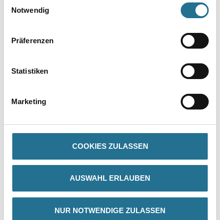
Einwilligungsauswahl
Notwendig
Präferenzen
Statistiken
PRODUKTEIGENSCHAFTEN
Marketing
Produkteigenschaft
- Das einzigartige staubfreie Schleiferlebnis
- Extreme Lebensdauer aufgrund der Netzschleifstruktur (bis zu
10 Mal länger als Standardprodukte)
COOKIES ZULASSEN
- Empfohlen für zahlreiche Holzarten, Farben und Lacke
- Beschleunigt die Oberflächenbearbeitung
- Gut geeignet für zahlreiche harte Oberflächenarten
AUSWAHL ERLAUBEN
- Geeignet für alle Schleifmaschinen – unabhängig von der
Lochkonfiguration
NUR NOTWENDIGE ZULASSEN