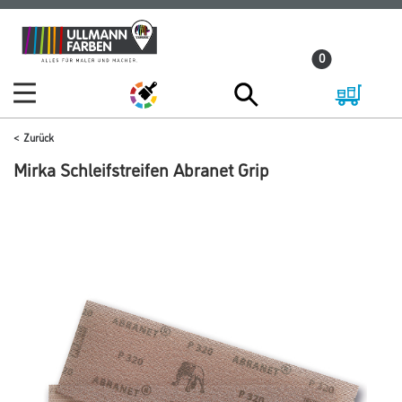
Zum
Zum
Inhalt
Navigationsmenü
0
springen
springen
Zurück
Mirka Schleifstreifen Abranet Grip