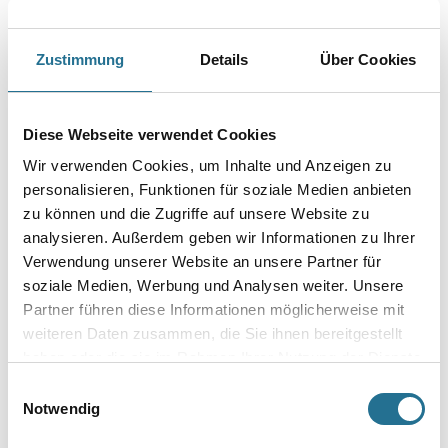
Länge in Millimeter
Zustimmung
Details
Über Cookies
Breite in millimeter
Diese Webseite verwendet Cookies
Wir verwenden Cookies, um Inhalte und Anzeigen zu
Körnung
personalisieren, Funktionen für soziale Medien anbieten
zu können und die Zugriffe auf unsere Website zu
analysieren. Außerdem geben wir Informationen zu Ihrer
Verwendung unserer Website an unsere Partner für
Umrechnungsfaktoren
soziale Medien, Werbung und Analysen weiter. Unsere
Partner führen diese Informationen möglicherweise mit
weiteren Daten zusammen, die Sie ihnen bereitgestellt
haben oder die sie im Rahmen Ihrer Nutzung der Dienste
gesammelt haben.
Einwilligungsauswahl
Notwendig