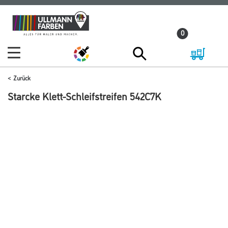
Zum
Zum
Inhalt
Navigationsmenü
0
springen
springen
Zurück
Starcke Klett-Schleifstreifen 542C7K