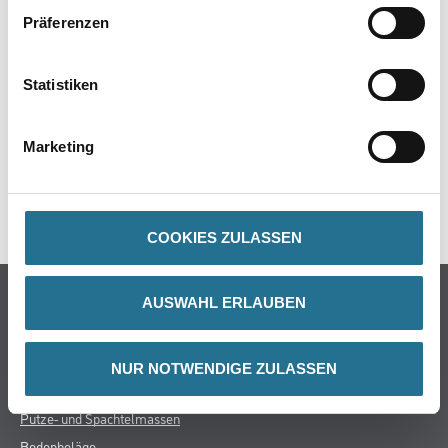
Präferenzen
PRODUKTEIGENSCHAFTEN
Statistiken
ZUSATZINFOS
Marketing
GEFAHRENHINWEISE
SPEZIFIKATIONEN
COOKIES ZULASSEN
Online-Shop
AUSWAHL ERLAUBEN
Farbe
WDV-Systeme
NUR NOTWENDIGE ZULASSEN
Trockenbau
Putze- und Spachtelmassen
Bodenbeläge