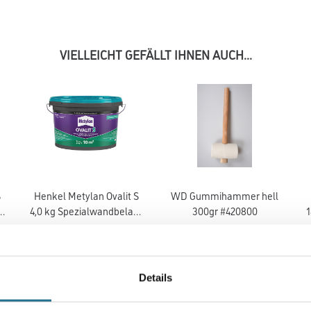
VIELLEICHT GEFÄLLT IHNEN AUCH...
S
Henkel Metylan Ovalit S
WD Gummihammer hell
gs
4,0 kg Spezialwandbelags
300gr #420800
1
Kleber OV4N
1004-000916
4086-011240
se
Bitte einloggen, um Preise
Bitte einloggen, um Preise
B
Details
zu sehen
zu sehen