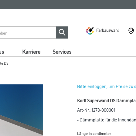
Farbauswahl
us
Karriere
Services
te DS
Bitte einloggen, um Preise zu
Korff Superwand DS Dämmplat
Art-Nr.:
1278-000001
- Dämmplatte für die Innend
Länge in centimeter