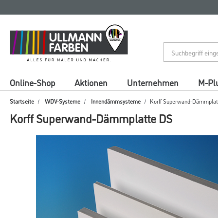
Zum
Zum
Inhalt
Navigationsmenü
springen
springen
Online-Shop
Aktionen
Unternehmen
M-Pl
Startseite
WDV-Systeme
Innendämmsysteme
Korff Superwand-Dämmplat
Korff Superwand-Dämmplatte DS