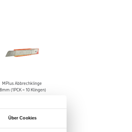
MPlus Abbrechklinge
8mm (1PCK = 10 Klingen)
8086-000490
itte einloggen, um Preise
Über Cookies
zu sehen