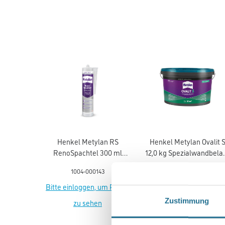
Henkel Metylan RS
Henkel Metylan Ovalit 
RenoSpachtel 300 ml
12,0 kg Spezialwandbela
RenoMur MRS6N
Kleber OV2
1004-000143
1004-000215
Bitte einloggen, um Preise
Bitte einloggen, um Prei
Zustimmung
zu sehen
zu sehen