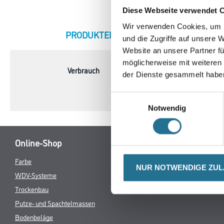
Diese Webseite verwendet 
Wir verwenden Cookies, um I
CURRENT
PRODUKTEIGENSCHAFTEN
ZU
und die Zugriffe auf unsere 
TAB:
Website an unsere Partner fü
möglicherweise mit weiteren
Verbrauch
1 Platte
der Dienste gesammelt habe
Einwilligungsauswahl
Notwendig
Online-Shop
Farbe
Verbrauchsmate
NUR NOTWENDIGE ZU
WDV-Systeme
Trockenbau
Putze- und Spachtelmassen
Bodenbeläge