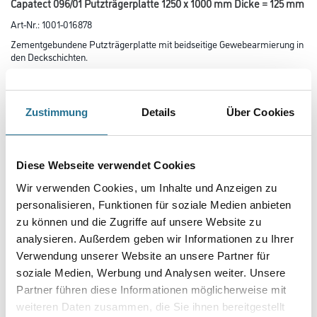
Capatect 096/01 Putzträgerplatte 1250 x 1000 mm Dicke = 125 mm
Art-Nr.:
1001-016878
Zementgebundene Putzträgerplatte mit beidseitige Gewebearmierung in
den Deckschichten.
Länge in centimeter
Zustimmung
Details
Über Cookies
Breite in centimeter
Diese Webseite verwendet Cookies
Wir verwenden Cookies, um Inhalte und Anzeigen zu
Gebinde
personalisieren, Funktionen für soziale Medien anbieten
zu können und die Zugriffe auf unsere Website zu
analysieren. Außerdem geben wir Informationen zu Ihrer
Plattenstärke
Verwendung unserer Website an unsere Partner für
soziale Medien, Werbung und Analysen weiter. Unsere
Partner führen diese Informationen möglicherweise mit
weiteren Daten zusammen, die Sie ihnen bereitgestellt