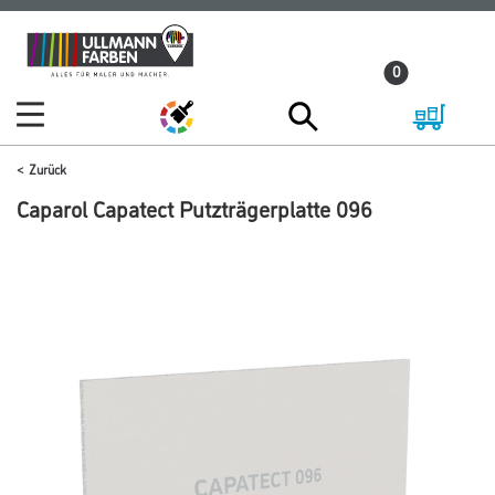
Zum
Zum
Inhalt
Navigationsmenü
0
springen
springen
Zurück
Caparol Capatect Putzträgerplatte 096