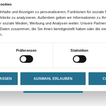
Cookies
nhalte und Anzeigen zu personalisieren, Funktionen für soziale
Website zu analysieren. Außerdem geben wir Informationen zu I
r soziale Medien, Werbung und Analysen weiter. Unsere Partner
 Daten zusammen, die Sie ihnen bereitgestellt haben oder die s
n.
 ZWISCHENFALL IST
Präferenzen
Statistiken
seln schon an der Lösung und werden das Problem so schnell
in der Zwischenzeit unseren Online-Shop und lassen Sie sic
LASSEN
AUSWAHL ERLAUBEN
C
ZURÜCK ZUM ONLINE-SHOP