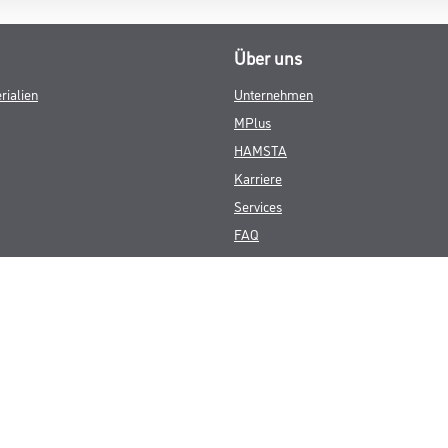
Über uns
rialien
Unternehmen
MPlus
HAMSTA
Karriere
Services
FAQ
© Copyright CMS Dienstleistungs-Gesellschaft
GEWERBLICHE KUNDEN. ALLE ANGEGEBENEN PREISE SIND ZZGL. GESETZL