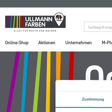
Zum
Zum
Inhalt
Navigationsmenü
springen
springen
Online-Shop
Aktionen
Unternehmen
M-Pl
Zustimmung