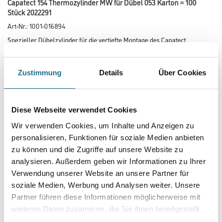
Capatect 154 Thermozylinder MW für Dübel 053 Karton = 100
Stück 2022291
Art-Nr.:
1001-016894
Spezieller Dübelzylinder für die vertiefte Montage des Capatect
Universaldübels 053 in MW-Dämmplatten WAP-zg und PF-
Dämmplatten
122.
Zustimmung
Details
Über Cookies
Länge in centimeter
Diese Webseite verwendet Cookies
Wir verwenden Cookies, um Inhalte und Anzeigen zu
Breite in centimeter
personalisieren, Funktionen für soziale Medien anbieten
zu können und die Zugriffe auf unsere Website zu
analysieren. Außerdem geben wir Informationen zu Ihrer
Gebinde
Verwendung unserer Website an unsere Partner für
soziale Medien, Werbung und Analysen weiter. Unsere
Partner führen diese Informationen möglicherweise mit
weiteren Daten zusammen, die Sie ihnen bereitgestellt
haben oder die sie im Rahmen Ihrer Nutzung der Dienste