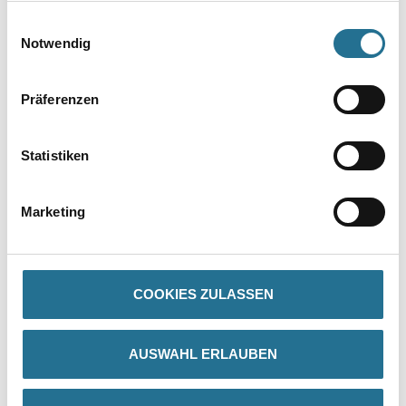
Umrechnungsfaktoren
gesammelt haben.
Einwilligungsauswahl
Notwendig
Präferenzen
Statistiken
Marketing
PRODUKTEIGENSCHAFTEN
Produkteigenschaft
- Zylinder Ø 112 mm
COOKIES ZULASSEN
AUSWAHL ERLAUBEN
ZUSATZINFOS