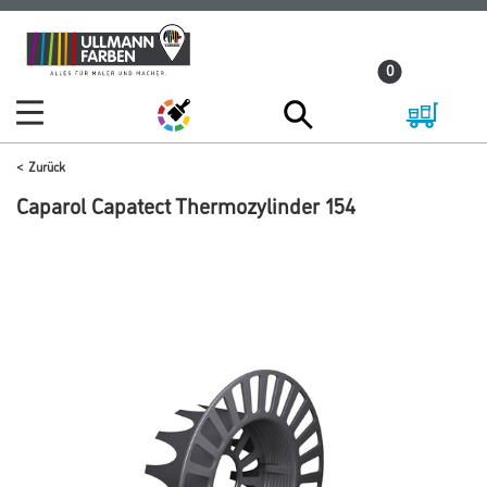
Zum
Zum
Inhalt
Navigationsmenü
0
springen
springen
Zurück
Caparol Capatect Thermozylinder 154