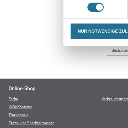
sehen
NUR NOTWENDIGE ZU
Sortieren n
Online-Shop
Farbe
Verbrauchsmate
WDV-Systeme
Trockenbau
Putze- und Spachtelmassen