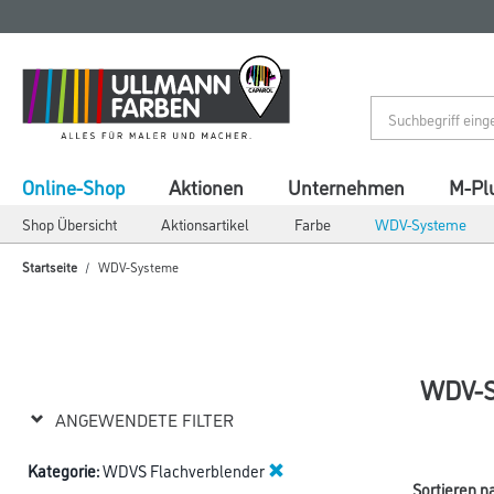
Zum
Zum
Inhalt
Navigationsmenü
springen
springen
Online-Shop
Aktionen
Unternehmen
M-Pl
Shop Übersicht
Aktionsartikel
Farbe
WDV-Systeme
Startseite
WDV-Systeme
WDV-
ANGEWENDETE FILTER
Kategorie:
WDVS Flachverblender
Sortieren n