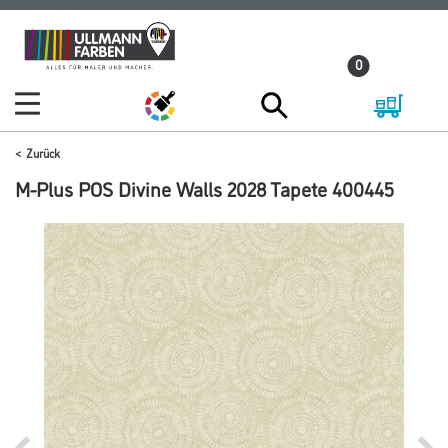
Zum
Zum
Inhalt
Navigationsmenü
0
springen
springen
Zurück
M-Plus POS Divine Walls 2028 Tapete 400445