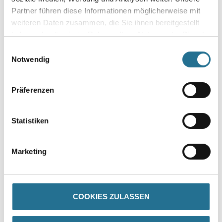
Partner führen diese Informationen möglicherweise mit
weiteren Daten zusammen, die Sie ihnen bereitgestellt
haben oder die sie im Rahmen Ihrer Nutzung der Dienste
gesammelt haben.
Einwilligungsauswahl
Umrechnungsfaktoren
Notwendig
Präferenzen
Statistiken
Marketing
PRODUKTEIGENSCHAFTEN
COOKIES ZULASSEN