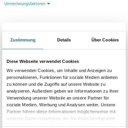
Umrechnungsfaktoren
Zustimmung
Details
Über Cookies
Diese Webseite verwendet Cookies
PRODUKTEIGENSCHAFTEN
Wir verwenden Cookies, um Inhalte und Anzeigen zu
personalisieren, Funktionen für soziale Medien anbieten
Produkteigenschaft
zu können und die Zugriffe auf unsere Website zu
- POS Rubrik: Luxus
analysieren. Außerdem geben wir Informationen zu Ihrer
- Subline: luxuriös und exklusiv
Verwendung unserer Website an unsere Partner für
- Tapetenart: Vlies- und Papiertapeten
- Einsatzzweck: Maler, Tapezierer, Raumausstatter / Neubau,
soziale Medien, Werbung und Analysen weiter. Unsere
Renovierungsbereich, Privatkundengeschäft
Partner führen diese Informationen möglicherweise mit
weiteren Daten zusammen, die Sie ihnen bereitgestellt
haben oder die sie im Rahmen Ihrer Nutzung der Dienste