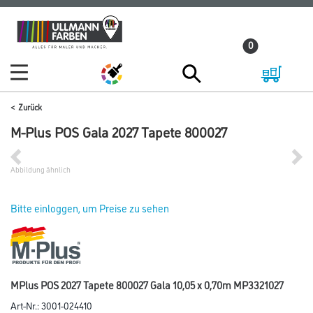
Zum
Zum
Inhalt
Navigationsmenü
0
springen
springen
Zurück
M-Plus POS Gala 2027 Tapete 800027
Abbildung ähnlich
Bitte einloggen, um Preise zu sehen
MPlus POS 2027 Tapete 800027 Gala 10,05 x 0,70m MP3321027
Art-Nr.:
3001-024410