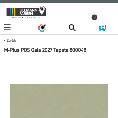
Zum
Zum
Inhalt
Navigationsmenü
0
springen
springen
Zurück
M-Plus POS Gala 2027 Tapete 800048