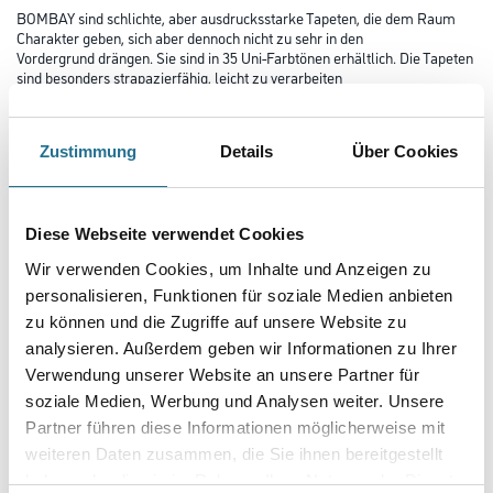
BOMBAY sind schlichte, aber ausdrucksstarke Tapeten, die dem Raum
Charakter geben, sich aber dennoch nicht zu sehr in den
Vordergrund drängen. Sie sind in 35 Uni-Farbtönen erhältlich. Die Tapeten
sind besonders strapazierfähig, leicht zu verarbeiten
und kaschieren kleinere Unebenheiten des Untergrundes.
Farbtonbezeichnung
Zustimmung
Details
Über Cookies
Länge in centimeter
Diese Webseite verwendet Cookies
Wir verwenden Cookies, um Inhalte und Anzeigen zu
personalisieren, Funktionen für soziale Medien anbieten
Breite in centimeter
zu können und die Zugriffe auf unsere Website zu
analysieren. Außerdem geben wir Informationen zu Ihrer
Verwendung unserer Website an unsere Partner für
soziale Medien, Werbung und Analysen weiter. Unsere
Gebinde
Partner führen diese Informationen möglicherweise mit
weiteren Daten zusammen, die Sie ihnen bereitgestellt
haben oder die sie im Rahmen Ihrer Nutzung der Dienste