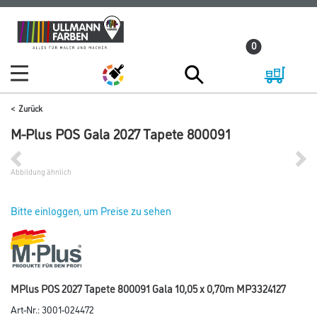
Zum
Zum
Inhalt
Navigationsmenü
0
springen
springen
Zurück
M-Plus POS Gala 2027 Tapete 800091
Abbildung ähnlich
Bitte einloggen, um Preise zu sehen
MPlus POS 2027 Tapete 800091 Gala 10,05 x 0,70m MP3324127
Art-Nr.:
3001-024472