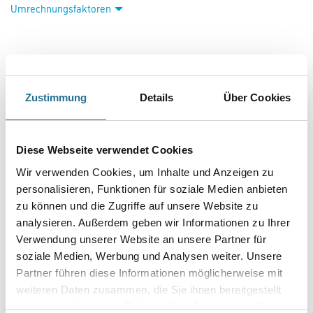
Umrechnungsfaktoren
Zustimmung
Details
Über Cookies
Diese Webseite verwendet Cookies
PRODUKTEIGENSCHAFTEN
Wir verwenden Cookies, um Inhalte und Anzeigen zu
personalisieren, Funktionen für soziale Medien anbieten
Produkteigenschaft
zu können und die Zugriffe auf unsere Website zu
- POS Rubrik: Luxus
analysieren. Außerdem geben wir Informationen zu Ihrer
- Subline: luxuriös und exklusiv
Verwendung unserer Website an unsere Partner für
- Tapetenart: Vlies- und Papiertapeten
- Einsatzzweck: Maler, Tapezierer, Raumausstatter / Neubau,
soziale Medien, Werbung und Analysen weiter. Unsere
Renovierungsbereich, Privatkundengeschäft
Partner führen diese Informationen möglicherweise mit
weiteren Daten zusammen, die Sie ihnen bereitgestellt
haben oder die sie im Rahmen Ihrer Nutzung der Dienste