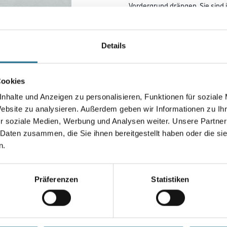
Vordergrund drängen. Sie sind 
strapazierfähig, leicht zu verar
und kaschieren kleinere Uneb
Details
Farbtonbezeichnung
Cookies
Breite in centimeter
nhalte und Anzeigen zu personalisieren, Funktionen für soziale
Website zu analysieren. Außerdem geben wir Informationen zu I
r soziale Medien, Werbung und Analysen weiter. Unsere Partner
 Daten zusammen, die Sie ihnen bereitgestellt haben oder die s
n.
Umrechnungsfaktoren
Präferenzen
Statistiken