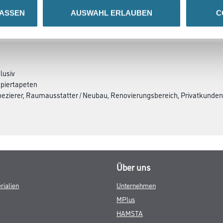
LASSEN
AUSWAHL ERLAUBEN
C
GEFAHRENHINWEISE
DATENBLÄTTER
lusiv
apiertapeten
apezierer, Raumausstatter / Neubau, Renovierungsbereich, Privatkunde
Über uns
rialien
Unternehmen
MPlus
HAMSTA