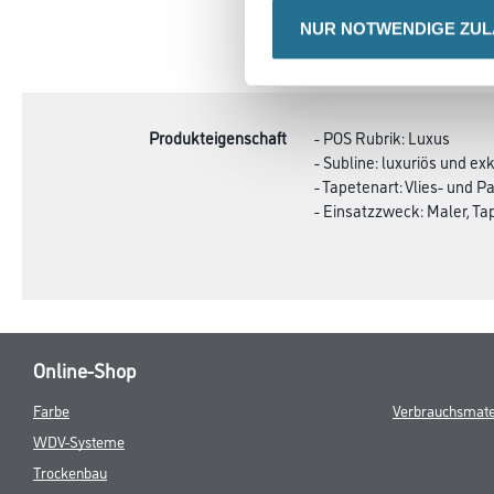
NUR NOTWENDIGE ZU
CURRENT
PRODUKTEIGENSCHAFTEN
TAB:
Produkteigenschaft
- POS Rubrik: Luxus
- Subline: luxuriös und exk
- Tapetenart: Vlies- und P
- Einsatzzweck: Maler, T
Online-Shop
Farbe
Verbrauchsmate
WDV-Systeme
Trockenbau