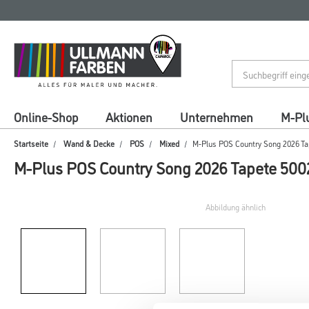
Zum
Zum
Inhalt
Navigationsmenü
springen
springen
Online-Shop
Aktionen
Unternehmen
M-Pl
Startseite
Wand & Decke
POS
Mixed
M-Plus POS Country Song 2026 T
M-Plus POS Country Song 2026 Tapete 500
Abbildung ähnlich