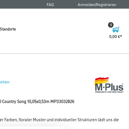
FAQ
Anmelden/Registrieren
0
Standorte
0,00 €
 sehen
0 Country Song 10,05x0,53m MP33032826
arben, floraler Muster und individueller Strukturen lädt uns die