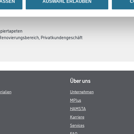
LASSEN
AUSWAHL ERLAUBEN
C
GEFAHRENHINWEISE
DATENBLÄTTER
apiertapeten
Renovierungsbereich, Privatkundengeschäft
Über uns
rialien
Unternehmen
MPlus
HAMSTA
Karriere
Services
FAQ