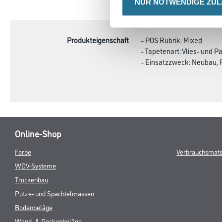
NUR NOTWENDIGE ZU
CURRENT
PRODUKTEIGENSCHAFTEN
TAB:
Produkteigenschaft
- POS Rubrik: Mixed
- Tapetenart: Vlies- und P
- Einsatzzweck: Neubau, 
Online-Shop
Farbe
Verbrauchsmate
WDV-Systeme
Trockenbau
Putze- und Spachtelmassen
Bodenbeläge
Wand- & Deckenbeläge