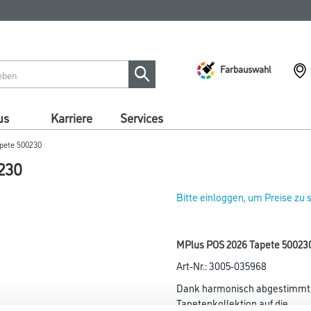
Farbauswahl
us
Karriere
Services
apete 500230
230
Bitte einloggen, um Preise zu
MPlus POS 2026 Tapete 50023
Art-Nr.:
3005-035968
Dank harmonisch abgestimmter F
Tapetenkollektion auf die