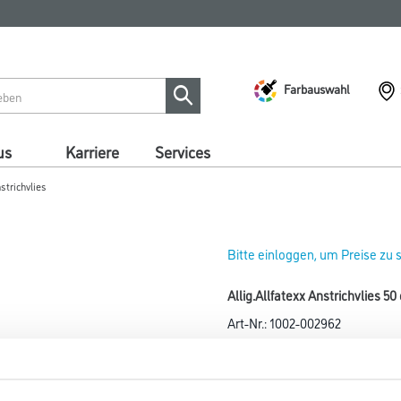
Farbauswahl
us
Karriere
Services
trichvlies
Bitte einloggen, um Preise zu
Allig.Allfatexx Anstrichvlies 5
Art-Nr.:
1002-002962
Unbeschichtetes Glasvlies zur
Bio-Mineral LEF.