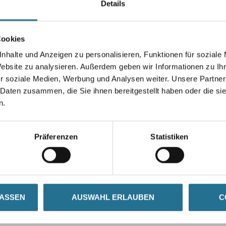
Details
Farbtonbezeichnung
Cookies
nhalte und Anzeigen zu personalisieren, Funktionen für soziale
Umrechnungsfaktoren
Website zu analysieren. Außerdem geben wir Informationen zu I
r soziale Medien, Werbung und Analysen weiter. Unsere Partner
 Daten zusammen, die Sie ihnen bereitgestellt haben oder die s
n.
Präferenzen
Statistiken
LASSEN
AUSWAHL ERLAUBEN
C
SATZINFOS
GEFAHRENHINWEISE
DAT