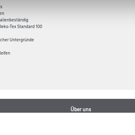
is
hen
kalienbeständig
 Oeko-Tex Standard 100
licher Untergründe
leifen
Über uns
rialien
Unternehmen
MPlus