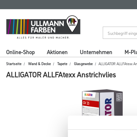
Zum
Zum
Inhalt
Navigationsmenü
springen
springen
Online-Shop
Aktionen
Unternehmen
M-Pl
Startseite
Wand & Decke
Tapete
Glasgewebe
ALLIGATOR ALLFAtexx Ans
ALLIGATOR ALLFAtexx Anstrichvlies