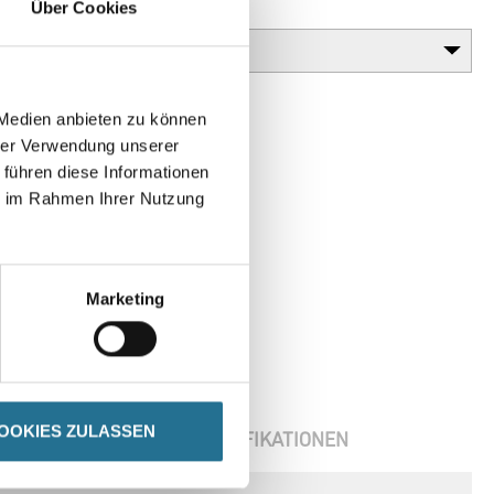
Über Cookies
Gebinde
 Medien anbieten zu können
hrer Verwendung unserer
 führen diese Informationen
ie im Rahmen Ihrer Nutzung
Marketing
OOKIES ZULASSEN
ENBLÄTTER
SPEZIFIKATIONEN