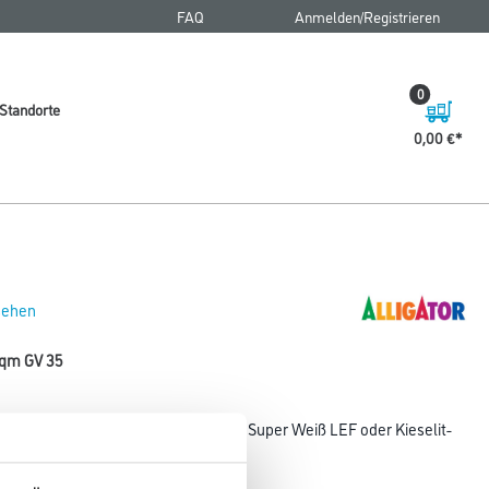
FAQ
Anmelden/Registrieren
0
Standorte
0,00 €
 sehen
0 qm GV 35
 Verarbeitung im Anstrichsystem mit Super Weiß LEF oder Kieselit-