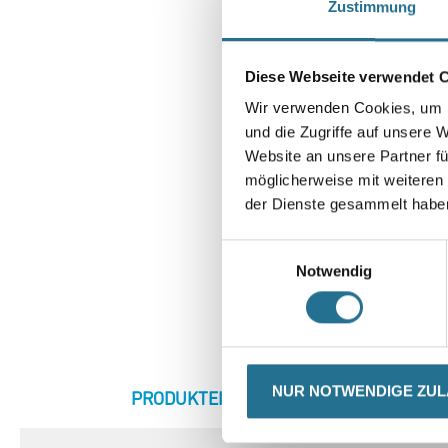
Zustimmung
Diese Webseite verwendet 
Wir verwenden Cookies, um I
und die Zugriffe auf unsere 
Website an unsere Partner fü
möglicherweise mit weiteren
der Dienste gesammelt habe
Einwilligungsauswahl
Notwendig
NUR NOTWENDIGE ZU
CURRENT
PRODUKTEIGENSCHAFTEN
ZU
TAB: