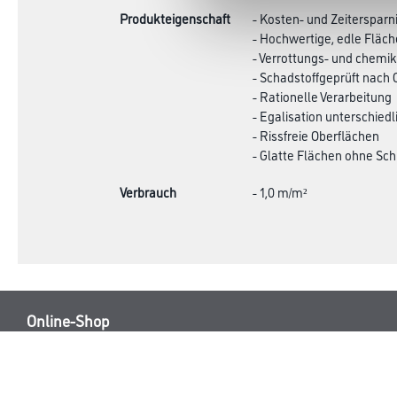
Produkteigenschaft
- Kosten- und Zeitersparn
- Hochwertige, edle Fläc
- Verrottungs- und chemi
- Schadstoffgeprüft nach
- Rationelle Verarbeitung
- Egalisation unterschied
- Rissfreie Oberflächen
- Glatte Flächen ohne Sch
Verbrauch
- 1,0 m/m²
Online-Shop
Farbe
Verbrauchsmate
WDV-Systeme