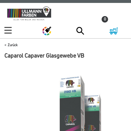
Zum
Zum
Inhalt
Navigationsmenü
0
springen
springen
Zurück
Caparol Capaver Glasgewebe VB