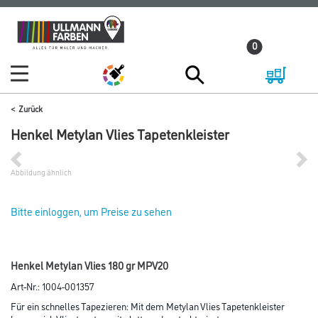
Zum
Zum
Inhalt
Navigationsmenü
0
springen
springen
Zurück
Henkel Metylan Vlies Tapetenkleister