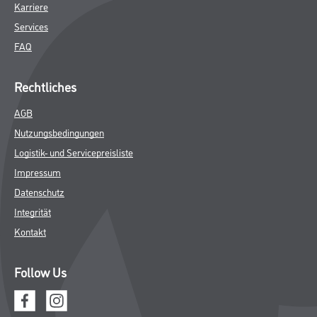
Online-Shop
Farbe
WDV-Systeme
Trockenbau
Putze- und Spachtelmassen
Bodenbeläge
Wand- & Deckenbeläge
Werkzeug & Maschinen
Verbrauchsmaterialien
Über uns
Unternehmen
MPlus
HAMSTA