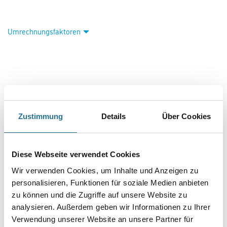
Rückseite schnell und mit hoher Klebkraft anbringen. Auch
Designtapeten können mit dem Kleister einfach und flexibel
ausgerichtet werden. Für eine einfache Anwendung ist der Metylan
Tapetenkleister innerhalb von 3 bis 5 Minuten gebrauchsfertig
und trocknet transparent auf. Ganz nach Bedarf kann der
Vliestapetenkleister einfach portioniert werden. Tapeten können im
trockenen Zustand gelöst werden*. Die starke Formel aus
Methylcellulose überzeugt mit ihrer hohen Klebkraft und ist hochergiebig
– reicht für 6 Rollen (29m²). (*Qualitäts-Vlieswandbekleidung mit
entsprechender Auslobung des Herstellers.)
Farbtonbezeichnung
Zustimmung
Details
Über Cookies
Gebinde
Diese Webseite verwendet Cookies
Wir verwenden Cookies, um Inhalte und Anzeigen zu
personalisieren, Funktionen für soziale Medien anbieten
Variante
zu können und die Zugriffe auf unsere Website zu
analysieren. Außerdem geben wir Informationen zu Ihrer
Verwendung unserer Website an unsere Partner für