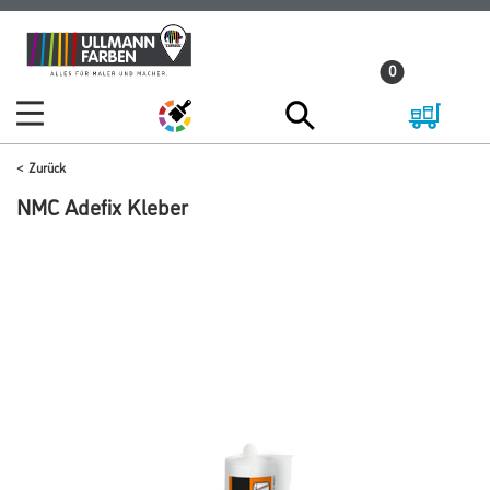
Zum
Zum
Inhalt
Navigationsmenü
0
springen
springen
Zurück
NMC Adefix Kleber