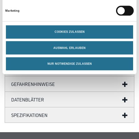
Produkteigenschaft
Marketing
- Lösungsmittelfrei
- Nach Trocknung leicht elastisch
- Passt zum Ankleben auf poröse Untergründe
- Schleifbar
COOKIES ZULASSEN
- Überstreichbar
AUSWAHL ERLAUBEN
NUR NOTWENDIGE ZULASSEN
ZUSATZINFOS
GEFAHRENHINWEISE
DATENBLÄTTER
SPEZIFIKATIONEN