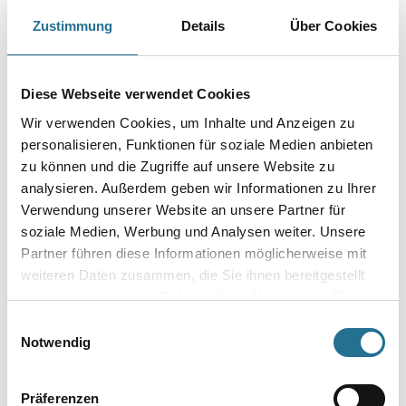
Ausladung oder nur einseitig verklebte Profile. Montagekleber für
Zustimmung
Details
Über Cookies
ARSTYL Wall Panels und Wall Tiles. Montagekleber für Profile für
indirekte Beleuchtung.
Gebinde
Diese Webseite verwendet Cookies
Wir verwenden Cookies, um Inhalte und Anzeigen zu
personalisieren, Funktionen für soziale Medien anbieten
zu können und die Zugriffe auf unsere Website zu
analysieren. Außerdem geben wir Informationen zu Ihrer
Umrechnungsfaktoren
Verwendung unserer Website an unsere Partner für
soziale Medien, Werbung und Analysen weiter. Unsere
Partner führen diese Informationen möglicherweise mit
weiteren Daten zusammen, die Sie ihnen bereitgestellt
haben oder die sie im Rahmen Ihrer Nutzung der Dienste
gesammelt haben.
Einwilligungsauswahl
Notwendig
Präferenzen