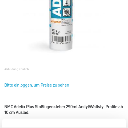
Abbildung ähnlich
Bitte einloggen, um Preise zu sehen
NMC Adefix Plus Stoßfugenkleber 290ml Arstyl/Wallstyl Profile ab
10 cm Auslad.
Art-Nr.:
3002-000813
Stoßfugenkleber für WALLSTYL und ARSTYL Profile ab 10 cm Höhe/