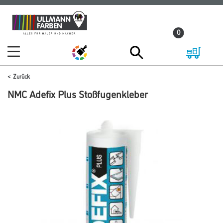
Zum
Zum
Inhalt
Navigationsmenü
0
springen
springen
Zurück
NMC Adefix Plus Stoßfugenkleber