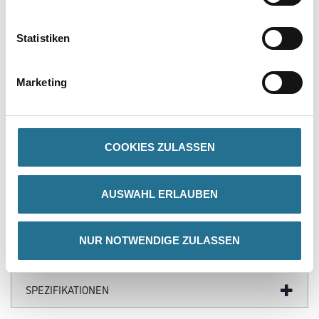
PRODUKTEIGENSCHAFTEN
Statistiken
Produkteigenschaft
- Lösungsmittelfrei
- Nach Trocknung leicht elastisch
- Passt zum Ankleben auf poröse Untergründe
Marketing
- Schleifbar
- Überstreichbar
COOKIES ZULASSEN
ZUSATZINFOS
AUSWAHL ERLAUBEN
GEFAHRENHINWEISE
NUR NOTWENDIGE ZULASSEN
DATENBLÄTTER
SPEZIFIKATIONEN