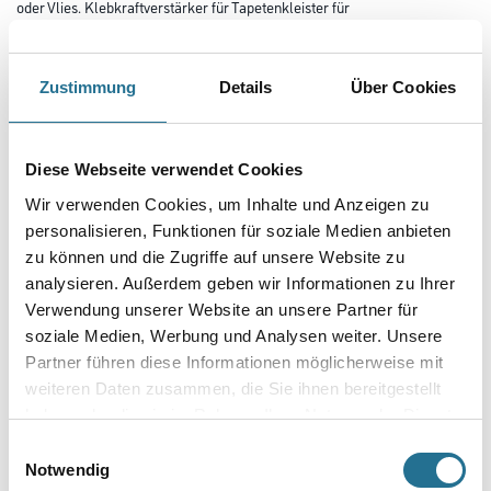
oder Vlies. Klebkraftverstärker für Tapetenkleister für
sichere Tapezierungen z.B. in Feuchträumen, Fenster- oder
Heizkörpernischen und auf allen schwach oder nicht saugenden
Untergründen (wie z.B. Latex- oder Ölfarbensockeln, Jalousienkästen
etc.)
Zustimmung
Details
Über Cookies
Farbtonbezeichnung
Diese Webseite verwendet Cookies
Wir verwenden Cookies, um Inhalte und Anzeigen zu
Gebinde
personalisieren, Funktionen für soziale Medien anbieten
zu können und die Zugriffe auf unsere Website zu
analysieren. Außerdem geben wir Informationen zu Ihrer
Verwendung unserer Website an unsere Partner für
soziale Medien, Werbung und Analysen weiter. Unsere
Umrechnungsfaktoren
Partner führen diese Informationen möglicherweise mit
weiteren Daten zusammen, die Sie ihnen bereitgestellt
haben oder die sie im Rahmen Ihrer Nutzung der Dienste
gesammelt haben.
Einwilligungsauswahl
Notwendig