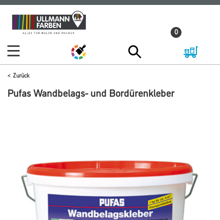
Zum
Zum
Inhalt
Navigationsmenü
0
springen
springen
Zurück
Pufas Wandbelags- und Bordürenkleber