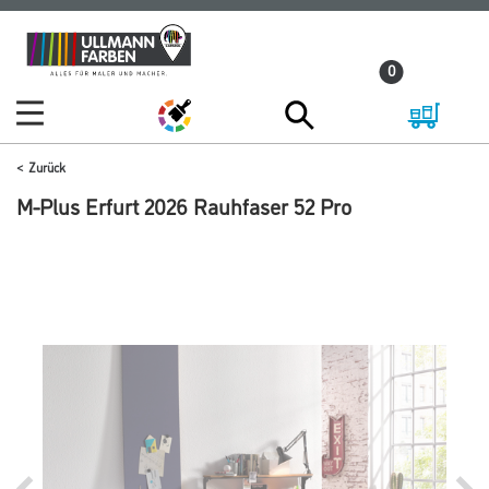
Zum
Zum
Inhalt
Navigationsmenü
0
springen
springen
Zurück
M-Plus Erfurt 2026 Rauhfaser 52 Pro