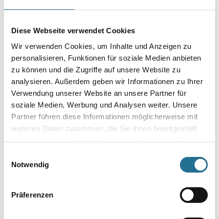
Diese Webseite verwendet Cookies
Wir verwenden Cookies, um Inhalte und Anzeigen zu
personalisieren, Funktionen für soziale Medien anbieten
NMC Reflexions-Klebeband
Bolta TEP 22 Spezialprofil
zu können und die Zugriffe auf unsere Website zu
analysieren. Außerdem geben wir Informationen zu Ihrer
Verwendung unserer Website an unsere Partner für
soziale Medien, Werbung und Analysen weiter. Unsere
Partner führen diese Informationen möglicherweise mit
Bitte einloggen, um Preise zu
Bitte einloggen, um Preise zu
weiteren Daten zusammen, die Sie ihnen bereitgestellt
sehen
sehen
haben oder die sie im Rahmen Ihrer Nutzung der Dienste
gesammelt haben.
Einwilligungsauswahl
Notwendig
Sortieren nach:
Präferenzen