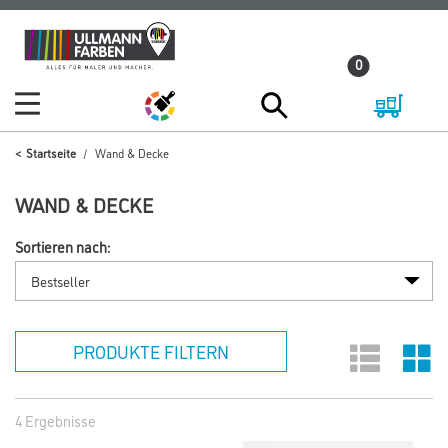
Zum
Zum
Inhalt
Navigationsmenü
0
springen
springen
Startseite
Wand & Decke
WAND & DECKE
Sortieren nach:
PRODUKTE FILTERN
4 Ergebnisse