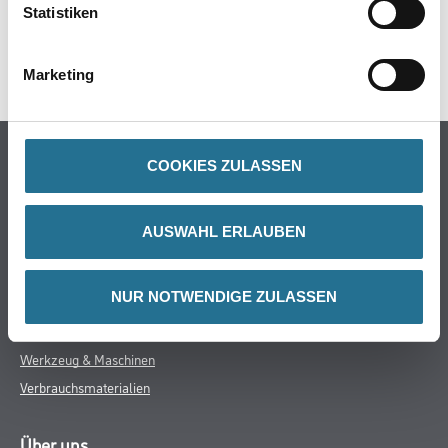
Statistiken
PRODUKTE FILTERN
Marketing
Online-Shop
COOKIES ZULASSEN
Farbe
WDV-Systeme
AUSWAHL ERLAUBEN
Trockenbau
Putze- und Spachtelmassen
NUR NOTWENDIGE ZULASSEN
Bodenbeläge
Wand- & Deckenbeläge
Werkzeug & Maschinen
Verbrauchsmaterialien
Über uns