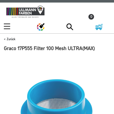
Zum
Zum
Inhalt
Navigationsmenü
0
springen
springen
Zurück
Graco 17P555 Filter 100 Mesh ULTRA(MAX)