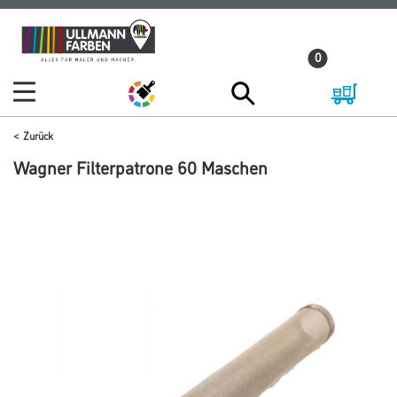
Zum
Zum
Inhalt
Navigationsmenü
0
springen
springen
Zurück
Wagner Filterpatrone 60 Maschen