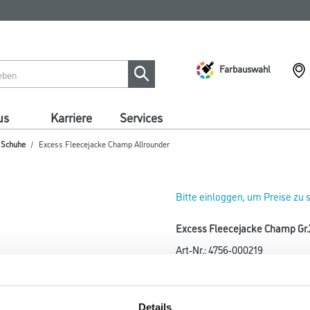
Farbauswahl
us
Karriere
Services
/ Schuhe
Excess Fleecejacke Champ Allrounder
Bitte einloggen, um Preise zu
Excess Fleecejacke Champ Gr.
Art-Nr.:
4756-000219
Durch Antipilling-Technologie 
Größe
Details