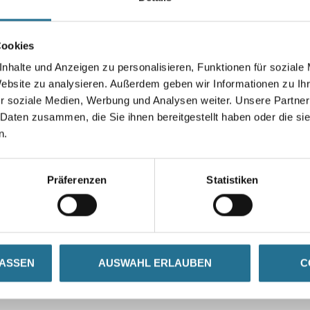
Cookies
nhalte und Anzeigen zu personalisieren, Funktionen für soziale
Umrechnungsfaktoren
Website zu analysieren. Außerdem geben wir Informationen zu I
r soziale Medien, Werbung und Analysen weiter. Unsere Partner
 Daten zusammen, die Sie ihnen bereitgestellt haben oder die s
n.
Präferenzen
Statistiken
SATZINFOS
GEFAHRENHINWEISE
DAT
LASSEN
AUSWAHL ERLAUBEN
C
 300 g/m130