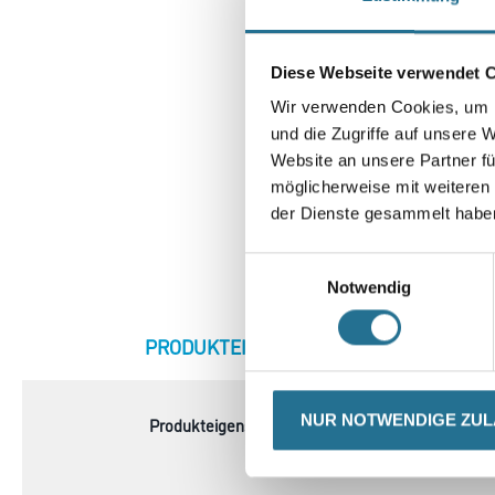
Diese Webseite verwendet 
Wir verwenden Cookies, um I
und die Zugriffe auf unsere 
Website an unsere Partner fü
möglicherweise mit weiteren
der Dienste gesammelt habe
Einwilligungsauswahl
Notwendig
CURRENT
PRODUKTEIGENSCHAFTEN
ZU
TAB:
NUR NOTWENDIGE ZU
Produkteigenschaft
- 100 % Polyester, Fleece