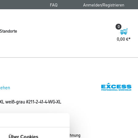
FAQ
Anmelden/Registrieren
0
Standorte
0,00 €
 sehen
XL weiß-grau #211-2-41-4-WG-XL
langlebige Fleecejacke.
Farbtonbezeichnung
Über Cookies