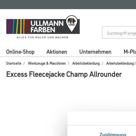
Zum
Zum
Inhalt
Navigationsmenü
springen
springen
Online-Shop
Aktionen
Unternehmen
M-Pl
Startseite
Werkzeuge & Maschinen
Arbeitsbekleidung
Arbeitsbekleidung 
Excess Fleecejacke Champ Allrounder
Zustimmung