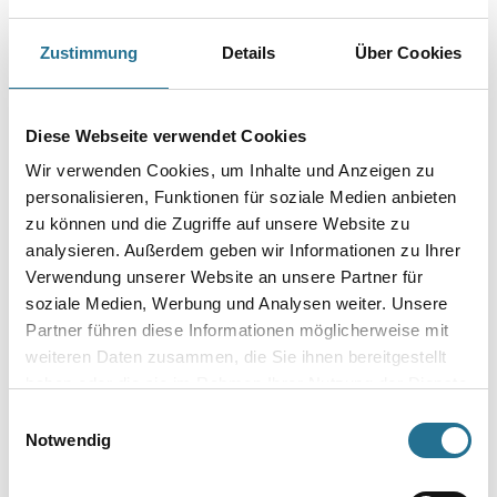
Sicherheitsschuh mit elastischer und antimagnetischer Komfort-
Fußbetteinlage.
Zustimmung
Details
Über Cookies
Größe
Diese Webseite verwendet Cookies
Farbtonbezeichnung
Wir verwenden Cookies, um Inhalte und Anzeigen zu
personalisieren, Funktionen für soziale Medien anbieten
zu können und die Zugriffe auf unsere Website zu
analysieren. Außerdem geben wir Informationen zu Ihrer
Verwendung unserer Website an unsere Partner für
Umrechnungsfaktoren
soziale Medien, Werbung und Analysen weiter. Unsere
Partner führen diese Informationen möglicherweise mit
weiteren Daten zusammen, die Sie ihnen bereitgestellt
haben oder die sie im Rahmen Ihrer Nutzung der Dienste
gesammelt haben.
Einwilligungsauswahl
Notwendig