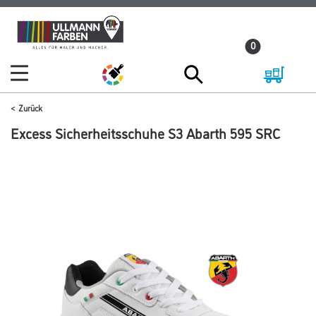
Zum
Zum
Inhalt
Navigationsmenü
0
springen
springen
Zurück
Excess Sicherheitsschuhe S3 Abarth 595 SRC