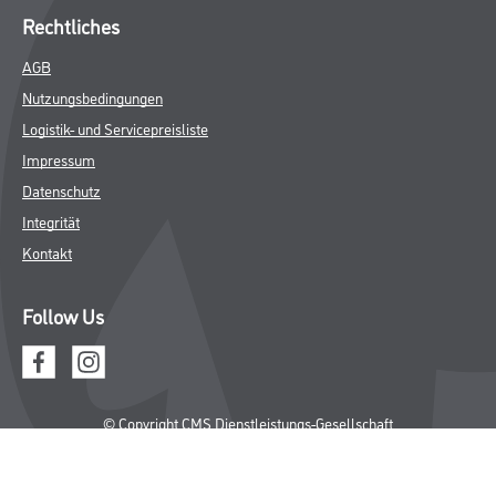
Rechtliches
AGB
Nutzungsbedingungen
Logistik- und Servicepreisliste
Impressum
Datenschutz
Integrität
Kontakt
Follow Us
© Copyright CMS Dienstleistungs-Gesellschaft
* NUR FÜR GEWERBLICHE KUNDEN. ALLE ANGEGEBENEN PREISE
SIND ZZGL. GESETZLICHER MWST.
**Punktestand wird innerhalb mehrerer Wochen aktualisiert.