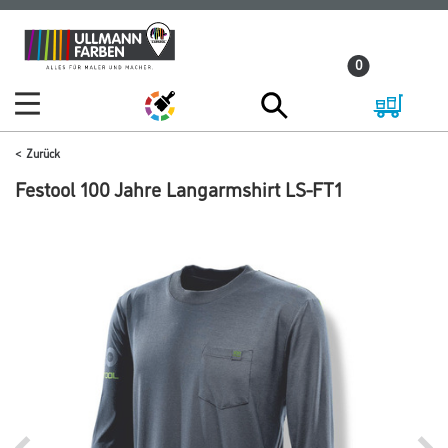
Zum
Zum
Inhalt
Navigationsmenü
0
springen
springen
Zurück
Festool 100 Jahre Langarmshirt LS-FT1