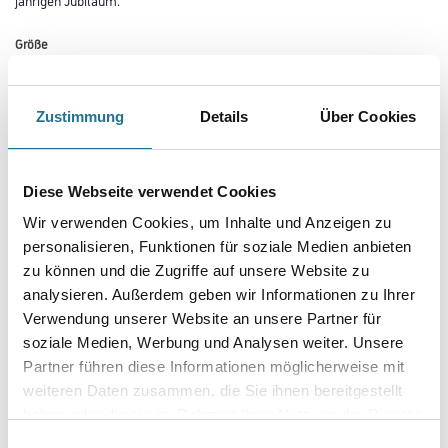
Größe
Zustimmung
Details
Über Cookies
Länge in Millimeter
Diese Webseite verwendet Cookies
Breite in millimeter
Wir verwenden Cookies, um Inhalte und Anzeigen zu
personalisieren, Funktionen für soziale Medien anbieten
zu können und die Zugriffe auf unsere Website zu
Höhe in millimeter
analysieren. Außerdem geben wir Informationen zu Ihrer
Verwendung unserer Website an unsere Partner für
soziale Medien, Werbung und Analysen weiter. Unsere
Partner führen diese Informationen möglicherweise mit
Umrechnungsfaktoren
weiteren Daten zusammen, die Sie ihnen bereitgestellt
haben oder die sie im Rahmen Ihrer Nutzung der Dienste
gesammelt haben.
Einwilligungsauswahl