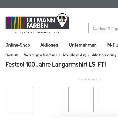
Zum
Zum
Inhalt
Navigationsmenü
springen
springen
Online-Shop
Aktionen
Unternehmen
M-Pl
Startseite
Werkzeuge & Maschinen
Arbeitsbekleidung
Arbeitsbekleidung 
Festool 100 Jahre Langarmshirt LS-FT1
Abbildung ähnlich