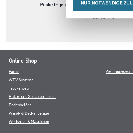
NUR NOTWENDIGE ZU
Produkteigenschaft
Technische Merkmale:
- Größe XXL
- Schnitt Herren
Online-Shop
Farbe
Verbrauchsmate
WDV-Systeme
Trockenbau
Putze- und Spachtelmassen
Bodenbeläge
Wand- & Deckenbeläge
Werkzeug & Maschinen