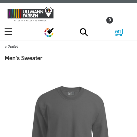
Zum
Zum
Inhalt
Navigationsmenü
0
springen
springen
Zurück
Men’s Sweater