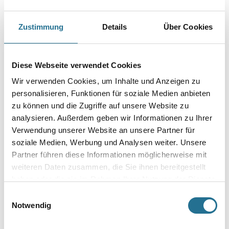
Baumwolle und ist daher formbeständig und strapazierfähig.
Er ist durch seinen weichen Stoff sehr angenehm zu tragen. Modisch
geschnitten mit gerippten Bündchen.
Zustimmung
Details
Über Cookies
Größe
Diese Webseite verwendet Cookies
Farbtonbezeichnung
Wir verwenden Cookies, um Inhalte und Anzeigen zu
personalisieren, Funktionen für soziale Medien anbieten
zu können und die Zugriffe auf unsere Website zu
analysieren. Außerdem geben wir Informationen zu Ihrer
Verwendung unserer Website an unsere Partner für
Umrechnungsfaktoren
soziale Medien, Werbung und Analysen weiter. Unsere
Partner führen diese Informationen möglicherweise mit
weiteren Daten zusammen, die Sie ihnen bereitgestellt
haben oder die sie im Rahmen Ihrer Nutzung der Dienste
gesammelt haben.
Einwilligungsauswahl
Notwendig