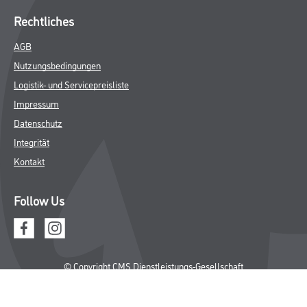
Rechtliches
AGB
Nutzungsbedingungen
Logistik- und Servicepreisliste
Impressum
Datenschutz
Integrität
Kontakt
Follow Us
© Copyright CMS Dienstleistungs-Gesellschaft
* NUR FÜR GEWERBLICHE KUNDEN. ALLE ANGEGEBENEN PREISE
SIND ZZGL. GESETZLICHER MWST.
**Punktestand wird innerhalb mehrerer Wochen aktualisiert.