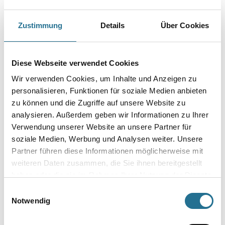
3M Atemschutzmaske Aura FFP2 (1PCK = 2STK) weiß #9322-2
Art-Nr.:
4014-001243
Zustimmung
Details
Über Cookies
Größe
Diese Webseite verwendet Cookies
Farbtonbezeichnung
Wir verwenden Cookies, um Inhalte und Anzeigen zu
personalisieren, Funktionen für soziale Medien anbieten
zu können und die Zugriffe auf unsere Website zu
analysieren. Außerdem geben wir Informationen zu Ihrer
Verwendung unserer Website an unsere Partner für
Umrechnungsfaktoren
soziale Medien, Werbung und Analysen weiter. Unsere
Partner führen diese Informationen möglicherweise mit
weiteren Daten zusammen, die Sie ihnen bereitgestellt
haben oder die sie im Rahmen Ihrer Nutzung der Dienste
gesammelt haben.
Einwilligungsauswahl
Notwendig