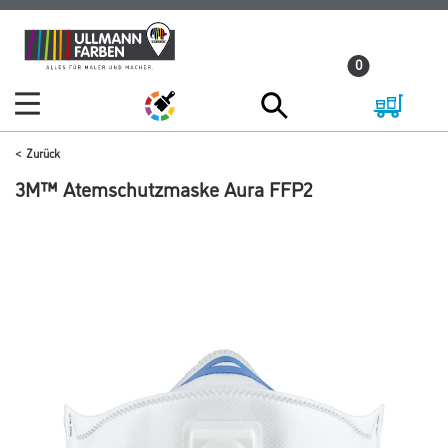
Zum
Zum
Inhalt
Navigationsmenü
0
springen
springen
Zurück
3M™ Atemschutzmaske Aura FFP2