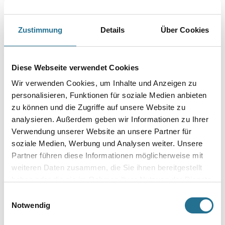
3M Kapselgehörschutz Peltor Pro Tac SNR 26dB schwarz
#PROTACSC1
Art-Nr.:
4014-001269
Zustimmung
Details
Über Cookies
Größe
Diese Webseite verwendet Cookies
Wir verwenden Cookies, um Inhalte und Anzeigen zu
Farbtonbezeichnung
personalisieren, Funktionen für soziale Medien anbieten
zu können und die Zugriffe auf unsere Website zu
analysieren. Außerdem geben wir Informationen zu Ihrer
Verwendung unserer Website an unsere Partner für
Umrechnungsfaktoren
soziale Medien, Werbung und Analysen weiter. Unsere
Partner führen diese Informationen möglicherweise mit
weiteren Daten zusammen, die Sie ihnen bereitgestellt
haben oder die sie im Rahmen Ihrer Nutzung der Dienste
gesammelt haben.
Einwilligungsauswahl
Notwendig