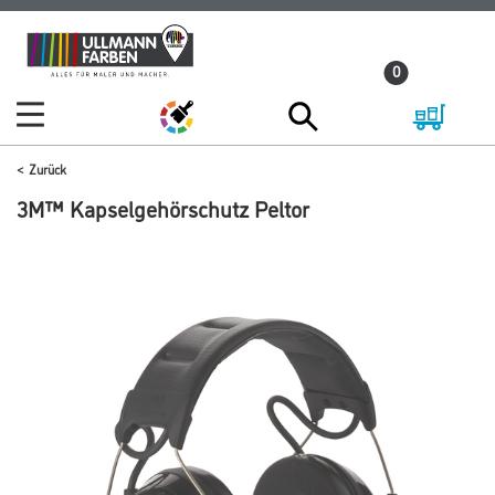
Zum
Zum
Inhalt
Navigationsmenü
0
springen
springen
Zurück
3M™ Kapselgehörschutz Peltor