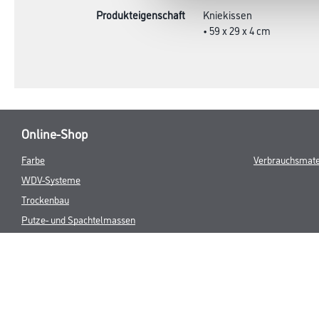
Produkteigenschaft
Kniekissen
• 59 x 29 x 4 cm
Online-Shop
Farbe
Verbrauchsmate
WDV-Systeme
Trockenbau
Putze- und Spachtelmassen
Bodenbeläge
Wand- & Deckenbeläge
Werkzeug & Maschinen