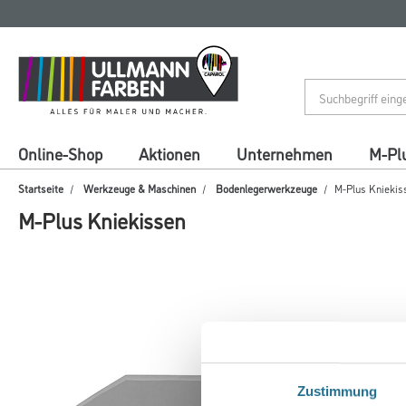
Zum
Zum
Inhalt
Navigationsmenü
springen
springen
Online-Shop
Aktionen
Unternehmen
M-Pl
Startseite
Werkzeuge & Maschinen
Bodenlegerwerkzeuge
M-Plus Kniekis
M-Plus Kniekissen
Zustimmung