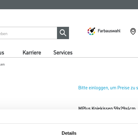
Farbauswahl
us
Karriere
Services
sen
Bitte einloggen, um Preise zu
MPlus Kniekissen 59x29x4cm
Art-Nr.:
8086-000479
Größe
Details