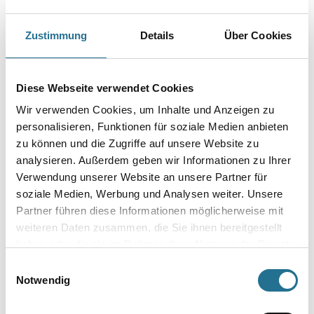
Schleifergebnisse mit dem Langhalsschleifer PLANEX LHS 2 225 EQ (I).
Bearbeitung von Gipsspachtel und Dispersionsspachtel.
Zustimmung
Details
Über Cookies
Zwingend notwendig in Kombination mit dem Schleifteller ST-D220/48-
LHS 2 225. Befestigung am Schleifteller mittels 8
beiliegender Kunststoffschrauben. Einfaches Eindrehen der Schrauben
mithilfe einer zweiten Schraube oder einem Geldstück (kein
Schraubendreher notwendig). Stickfix-Klettoberfläche für
Diese Webseite verwendet Cookies
Schleifmittelbefestigung und einen schnellen Schleifmittelwechsel. Für
Wir verwenden Cookies, um Inhalte und Anzeigen zu
Langhalsschleifer PLANEX LHS 2 225 EQ(I).
personalisieren, Funktionen für soziale Medien anbieten
Durchmesser in millimeter
zu können und die Zugriffe auf unsere Website zu
analysieren. Außerdem geben wir Informationen zu Ihrer
Verwendung unserer Website an unsere Partner für
soziale Medien, Werbung und Analysen weiter. Unsere
Partner führen diese Informationen möglicherweise mit
Umrechnungsfaktoren
weiteren Daten zusammen, die Sie ihnen bereitgestellt
haben oder die sie im Rahmen Ihrer Nutzung der Dienste
gesammelt haben.
Einwilligungsauswahl
Notwendig