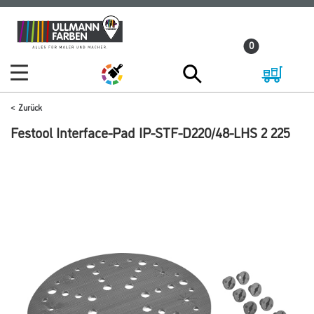
Zum
Zum
Inhalt
Navigationsmenü
0
springen
springen
Zurück
Festool Interface-Pad IP-STF-D220/48-LHS 2 225