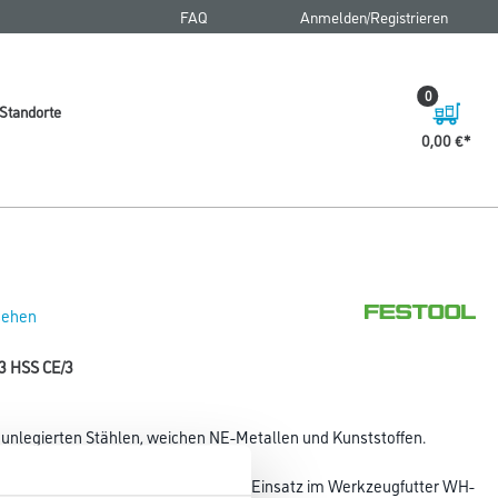
FAQ
Anmelden/Registrieren
0
Standorte
0,00 €
 sehen
3 HSS CE/3
unlegierten Stählen, weichen NE-Metallen und Kunststoffen.
rschrauber
 mit CENTROTEC-Schnittstelle (für Einsatz im Werkzeugfutter WH-