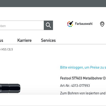
Farbauswahl
us
Karriere
Services
er HSS CE/3
Bitte einloggen, um Preise zu
Festool 577403 Metallbohrer D
Art-Nr.:
4013-017993
Zum Bohren von legierten und 
Passend für Festool Akku-Boh
und Akku-Schlagbohrschrauber