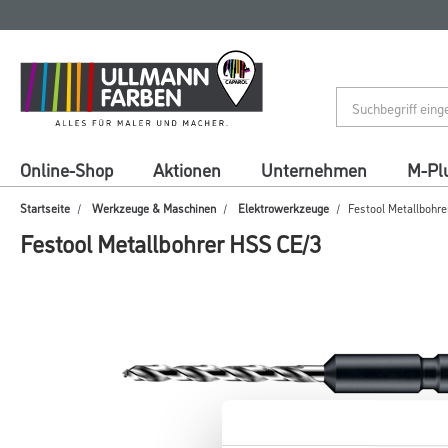
Zum
Zum
Inhalt
Navigationsmenü
springen
springen
Online-Shop
Aktionen
Unternehmen
M-Pl
Startseite
Werkzeuge & Maschinen
Elektrowerkzeuge
Festool Metallbohr
Festool Metallbohrer HSS CE/3