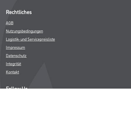
Rechtliches
AGB
Nutzungsbedingungen
Logistik- und Servicepreisliste
Impressum
Datenschutz
Integrität
Kontakt
Follow Us
© Copyright CMS Dienstleistungs-Gesellschaft
* NUR FÜR GEWERBLICHE KUNDEN. ALLE ANGEGEBENEN PREISE
SIND ZZGL. GESETZLICHER MWST.