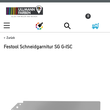
Zum
Zum
Inhalt
Navigationsmenü
0
springen
springen
Zurück
Festool Schneidgarnitur SG G-ISC