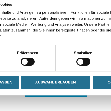
Cookies
nhalte und Anzeigen zu personalisieren, Funktionen für soziale
Website zu analysieren. Außerdem geben wir Informationen zu I
r soziale Medien, Werbung und Analysen weiter. Unsere Partner
 Daten zusammen, die Sie ihnen bereitgestellt haben oder die s
n.
 ZWISCHENFALL IST
Präferenzen
Statistiken
seln schon an der Lösung und werden das Problem so schnell
in der Zwischenzeit unseren Online-Shop und lassen Sie sic
LASSEN
AUSWAHL ERLAUBEN
C
ZURÜCK ZUM ONLINE-SHOP