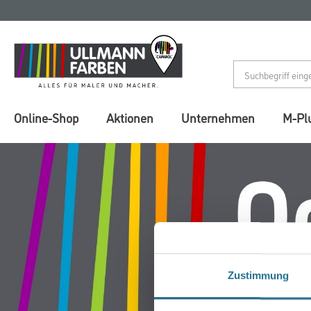
Zum
Zum
Inhalt
Navigationsmenü
springen
springen
Online-Shop
Aktionen
Unternehmen
M-Pl
Zustimmung