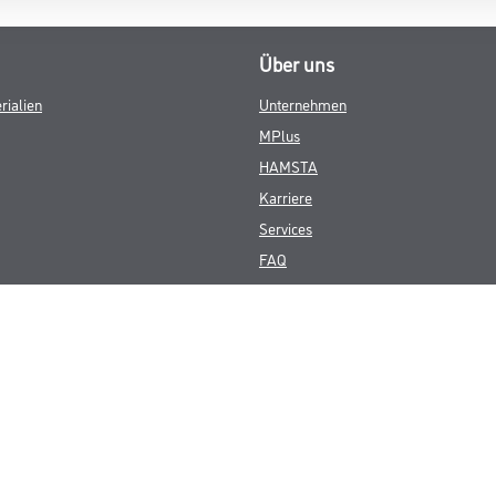
Über uns
rialien
Unternehmen
MPlus
HAMSTA
Karriere
Services
FAQ
© Copyright CMS Dienstleistungs-Gesellschaft
GEWERBLICHE KUNDEN. ALLE ANGEGEBENEN PREISE SIND ZZGL. GESETZL