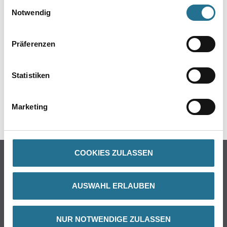
Einwilligungsauswahl
- Material: Aluminium
Notwendig
Präferenzen
ZUSATZINFOS
Statistiken
GEFAHRENHINWEISE
Marketing
SPEZIFIKATIONEN
COOKIES ZULASSEN
Online-Shop
Farbe
AUSWAHL ERLAUBEN
WDV-Systeme
Trockenbau
Putze- und Spachtelmassen
NUR NOTWENDIGE ZULASSEN