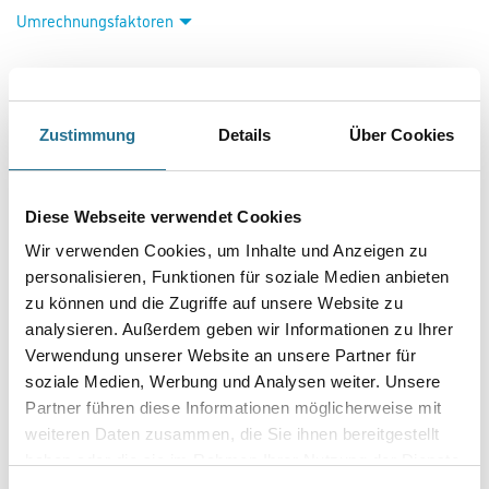
Umrechnungsfaktoren
Zustimmung
Details
Über Cookies
Diese Webseite verwendet Cookies
Wir verwenden Cookies, um Inhalte und Anzeigen zu
PRODUKTEIGENSCHAFTEN
personalisieren, Funktionen für soziale Medien anbieten
zu können und die Zugriffe auf unsere Website zu
Produkteigenschaft
analysieren. Außerdem geben wir Informationen zu Ihrer
- Stufenlos ausziehbar und variabel nutzbar
Verwendung unserer Website an unsere Partner für
- Belastbar bis 150 kg
soziale Medien, Werbung und Analysen weiter. Unsere
- Kleines Transportmaß durch zusammenschieben ganz ohne
großen Kraftaufwand
Partner führen diese Informationen möglicherweise mit
- Die automatische Einrastfunktion sichert gegen unbeabsichtigtes
weiteren Daten zusammen, die Sie ihnen bereitgestellt
Herausgleiten des inneren Auszugselements
haben oder die sie im Rahmen Ihrer Nutzung der Dienste
- Kunststoffkappen an den Profilenden als Gleitkörper und Schutz
vor Verletzungen
gesammelt haben.