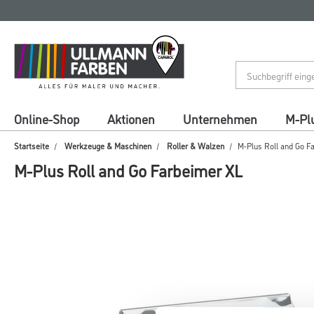
Zum
Zum
Inhalt
Navigationsmenü
springen
springen
Online-Shop
Aktionen
Unternehmen
M-Pl
Startseite
Werkzeuge & Maschinen
Roller & Walzen
M-Plus Roll and Go F
M-Plus Roll and Go Farbeimer XL