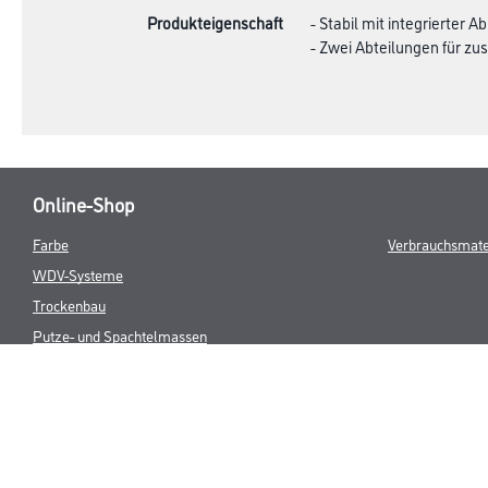
Produkteigenschaft
- Stabil mit integrierter A
- Zwei Abteilungen für z
Online-Shop
Farbe
Verbrauchsmate
WDV-Systeme
Trockenbau
Putze- und Spachtelmassen
Bodenbeläge
Wand- & Deckenbeläge
Werkzeug & Maschinen