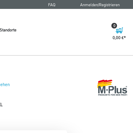
FAQ
Anmelden/Registrieren
0
Standorte
0,00 €
 sehen
XL