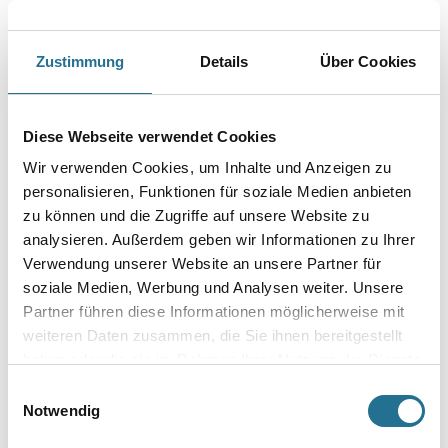
Art-Nr.:
1001-014207
NEFACOR Farbpasten sind speziell für die Einarbeitung in 2 K
Zustimmung
Details
Über Cookies
Epoxidharz-, PU-Harz und 1K Alkydharzsysteme abgestimmte,
hochkonzentrierte Farbpasten.
Farbtonbezeichnung
Diese Webseite verwendet Cookies
Wir verwenden Cookies, um Inhalte und Anzeigen zu
personalisieren, Funktionen für soziale Medien anbieten
Gebinde
zu können und die Zugriffe auf unsere Website zu
analysieren. Außerdem geben wir Informationen zu Ihrer
Verwendung unserer Website an unsere Partner für
soziale Medien, Werbung und Analysen weiter. Unsere
Partner führen diese Informationen möglicherweise mit
weiteren Daten zusammen, die Sie ihnen bereitgestellt
Umrechnungsfaktoren
haben oder die sie im Rahmen Ihrer Nutzung der Dienste
gesammelt haben.
Einwilligungsauswahl
Notwendig