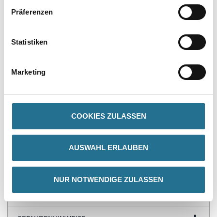
Präferenzen
Statistiken
PRODUKTEIGENSCHAFTEN
Marketing
Produkteigenschaft
- Hochkonzentrierte Pigmentpasten
- Diverse Farbtöne
- Für 2 K Epoxidharz-, PU-Harz und 1K Alkydharzsysteme
COOKIES ZULASSEN
Achtung
AUSWAHL ERLAUBEN
NUR NOTWENDIGE ZULASSEN
ZUSATZINFOS