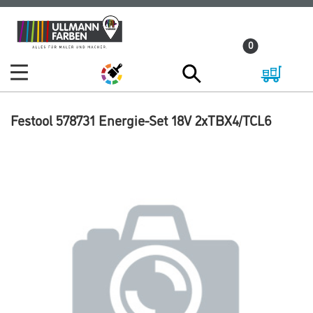
Zum
Zum
Inhalt
Navigationsmenü
0
springen
springen
Festool 578731 Energie-Set 18V 2xTBX4/TCL6