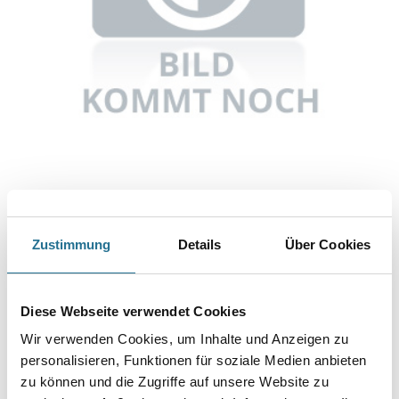
Abbildung ähnlich
Zustimmung
Details
Über Cookies
Bitte einloggen, um Preise zu sehen
Festool 578731 Energie-Set 18V 2xTBX4/TCL6
Diese Webseite verwendet Cookies
Art-Nr.:
4013-018586
Wir verwenden Cookies, um Inhalte und Anzeigen zu
Umrechnungsfaktoren
personalisieren, Funktionen für soziale Medien anbieten
zu können und die Zugriffe auf unsere Website zu