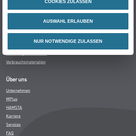
COOKIES ZULASSEN
Farbe
WDV-Systeme
Trockenbau
AUSWAHL ERLAUBEN
Putze- und Spachtelmassen
Bodenbeläge
NUR NOTWENDIGE ZULASSEN
Wand- & Deckenbeläge
Werkzeug & Maschinen
Verbrauchsmaterialien
Über uns
Unternehmen
MPlus
HAMSTA
Karriere
Services
FAQ