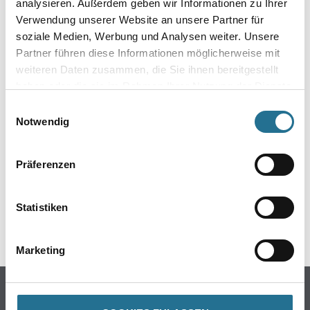
analysieren. Außerdem geben wir Informationen zu Ihrer
Verwendung unserer Website an unsere Partner für
soziale Medien, Werbung und Analysen weiter. Unsere
Partner führen diese Informationen möglicherweise mit
weiteren Daten zusammen, die Sie ihnen bereitgestellt
haben oder die sie im Rahmen Ihrer Nutzung der Dienste
gesammelt haben.
Einwilligungsauswahl
ZUSATZINFOS
Notwendig
EAN
Präferenzen
4014549464281
Statistiken
GEFAHRENHINWEISE
Marketing
Online-Shop