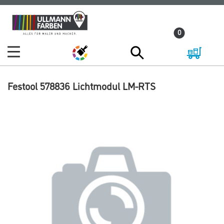
Zum
Zum
Inhalt
Navigationsmenü
0
springen
springen
Festool 578836 Lichtmodul LM-RTS