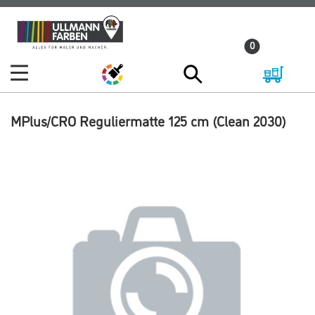
Zum
Zum
Inhalt
Navigationsmenü
0
springen
springen
MPlus/CRO Reguliermatte 125 cm (Clean 2030)