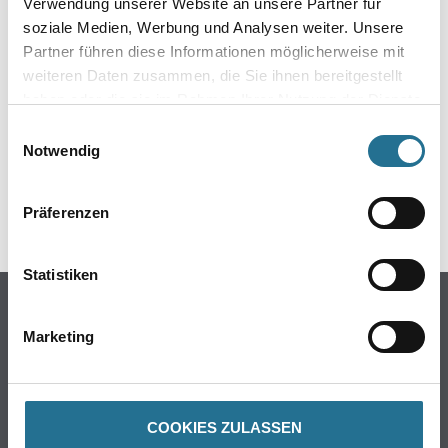
Verwendung unserer Website an unsere Partner für
soziale Medien, Werbung und Analysen weiter. Unsere
Partner führen diese Informationen möglicherweise mit
weiteren Daten zusammen, die Sie ihnen bereitgestellt
haben oder die sie im Rahmen Ihrer Nutzung der Dienste
gesammelt haben.
Einwilligungsauswahl
Notwendig
GEFAHRENHINWEISE
Präferenzen
Statistiken
Online-Shop
Marketing
Farbe
WDV-Systeme
Trockenbau
Putze- und Spachtelmassen
COOKIES ZULASSEN