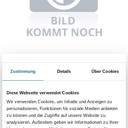
Abbildung ähnlich
Zustimmung
Details
Über Cookies
Bitte einloggen, um Preise zu sehen
MPlus/CRO Reguliermatte 125 cm (Clean 2030)
Diese Webseite verwendet Cookies
Art-Nr.:
2083-001209
Wir verwenden Cookies, um Inhalte und Anzeigen zu
personalisieren, Funktionen für soziale Medien anbieten
Umrechnungsfaktoren
zu können und die Zugriffe auf unsere Website zu
analysieren. Außerdem geben wir Informationen zu Ihrer