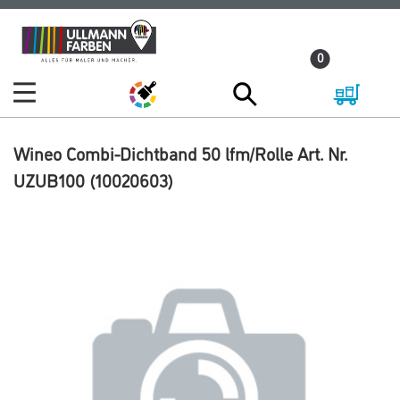
Zum
Zum
Inhalt
Navigationsmenü
0
springen
springen
Wineo Combi-Dichtband 50 lfm/Rolle Art. Nr.
UZUB100 (10020603)